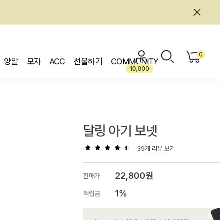
0
양말
모자
ACC
선물하기
COMMUNITY
10,000
달링 아기 보넷
39개 리뷰 보기
22,800원
판매가
1%
적립금