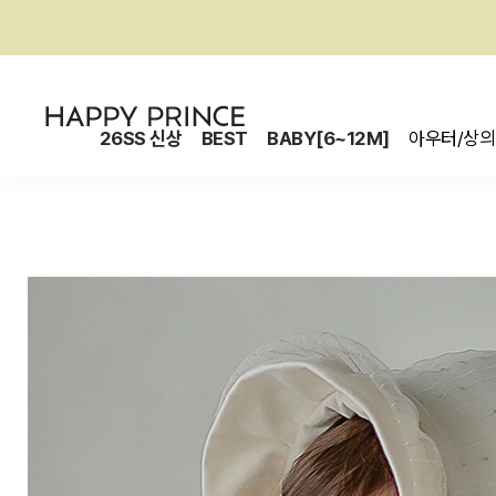
26SS 신상
BEST
BABY[6~12M]
아우터/상의