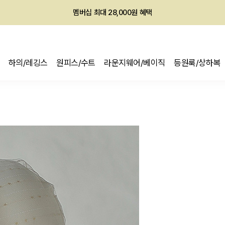
회원전용 아울렛, 가입하면 ~60% 할인!
멤버십 최대 28,000원 혜택
하의/레깅스
원피스/수트
라운지웨어/베이직
등원룩/상하복