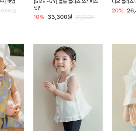
라운지 셋업
[SIZE ~6Y] 블룸 플리츠 쓰리피스
디오 플리츠 
셋업
20%
26
6,000원
10%
33,300원
37,000원