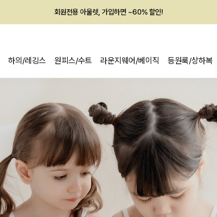
회원전용 아울렛, 가입하면 ~60% 할인!
멤버십 최대 28,000원 혜택
하의/레깅스
원피스/수트
라운지웨어/베이직
등원룩/상하복