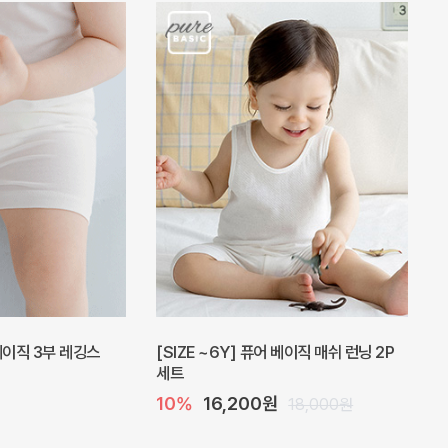
 베이직 3부 레깅스
[SIZE ~6Y] 퓨어 베이직 매쉬 런닝 2P
세트
10%
16,200원
18,000원