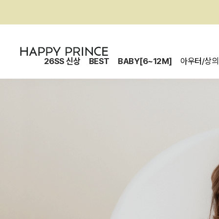
26SS 신상
BEST
BABY[6~12M]
아우터/상의