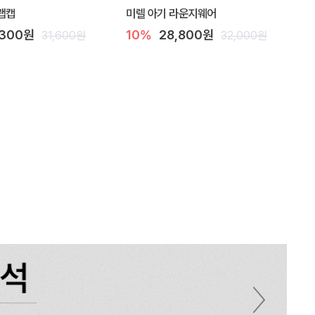
랩캡
미렐 아기 라운지웨어
,300원
10%
28,800원
31,600원
32,000원