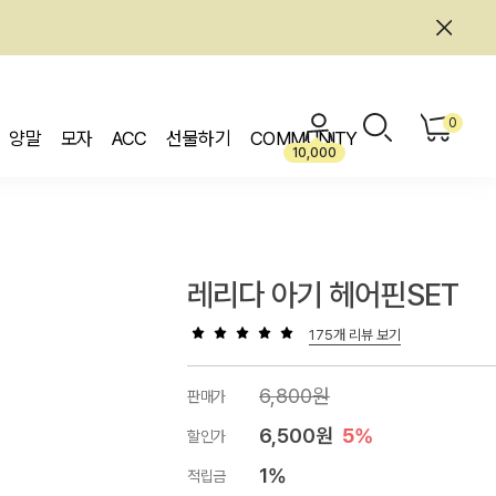
0
양말
모자
ACC
선물하기
COMMUNITY
10,000
레리다 아기 헤어핀SET
175개 리뷰 보기
6,800원
판매가
6,500원
5%
할인가
1%
적립금