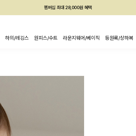
회원전용 아울렛, 가입하면 ~60% 할인!
멤버십 최대 28,000원 혜택
하의/레깅스
원피스/수트
라운지웨어/베이직
등원룩/상하복