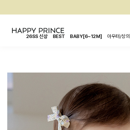
26SS 신상
BEST
BABY[6~12M]
아우터/상의