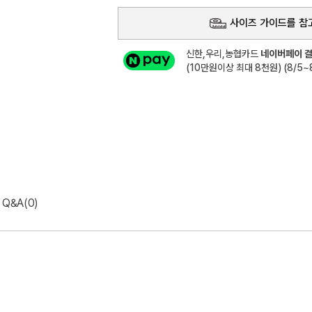
사이즈 가이드를 참
신한,우리,농협카드
네이버페이 결
(10만원이상 최대 8천원) (8/5~8
Q&A(0)