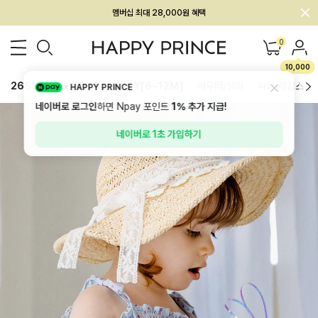
회원전용 아울렛, 가입하면 ~60% 할인!
멤버십 최대 28,000원 혜택
0
10,000
26SS 신상
BEST
BABY[6~12M]
아우터/상의
하의/레깅스
HAPPY PRINCE
네이버로 로그인
하면 Npay 포인트
1%
추가 지급!
네이버로 1초 가입하기