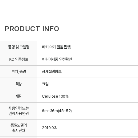
PRODUCT INFO
품명 및 모델명
베키 아기 밀짚 썬햇
KC 인증정보
어린이제품 안전확인
크기, 중량
상세설명참조
색상
크림
재질
Cellulose 100%
사용연령 또는
6m~36m(48~52)
권장사용연령
동일모델의
2019.03.
출시년월