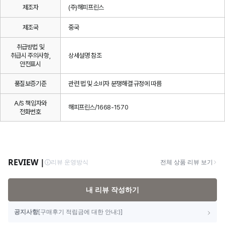
제조자
(주)해피프린스
제조국
중국
취급방법 및
취급시 주의사항,
상세설명 참조
안전표시
품질보증기준
관련 법 및 소비자 분쟁해결 규정에 따름
A/S 책임자와
해피프린스/1668-1570
전화번호