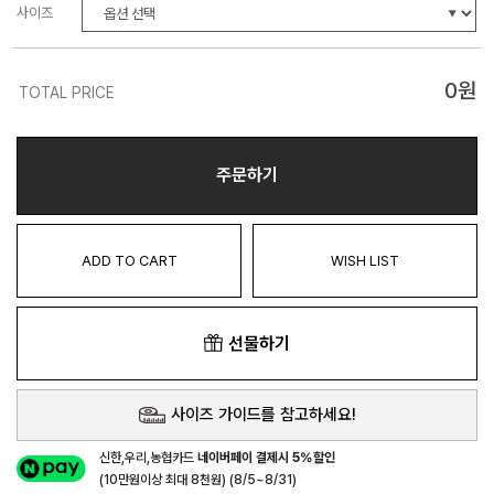
사이즈
0
원
TOTAL PRICE
주문하기
ADD TO CART
WISH LIST
선물하기
사이즈 가이드를 참고하세요!
신한,우리,농협카드
네이버페이 결제시 5%할인
(10만원이상 최대 8천원) (8/5~8/31)