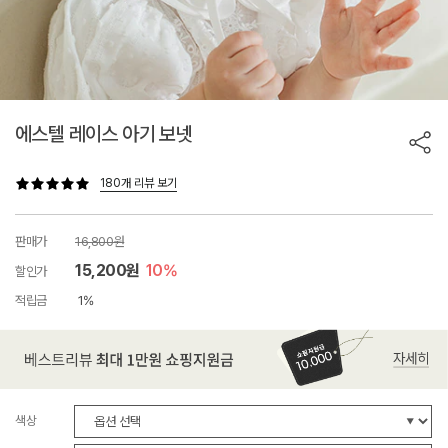
에스텔 레이스 아기 보넷
180개 리뷰 보기
판매가
16,800원
15,200원
10%
할인가
적립금
1%
색상