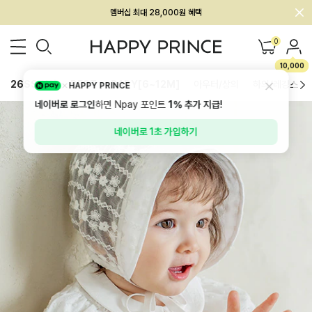
회원전용 아울렛, 가입하면 ~60% 할인!
멤버십 최대 28,000원 혜택
0
10,000
26SS 신상
BEST
BABY[6~12M]
아우터/상의
하의/레깅스
HAPPY PRINCE
네이버로 로그인
하면 Npay 포인트
1%
추가 지급!
네이버로 1초 가입하기