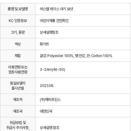
품명 및 모델명
에스텔 레이스 아기 보넷
KC 인증정보
어린이제품 안전확인
크기, 중량
상세설명참조
색상
화이트
재질
겉감: Polyester 100%, 챙 안감, 끈: Cotton 100%
사용연령 또는
3~24m(46~50)
권장사용연령
동일모델의
2021.08.
출시년월
제조자
(주)해피프린스
제조국
대한민국
취급방법 및
취급시 주의사항,
상세설명 참조