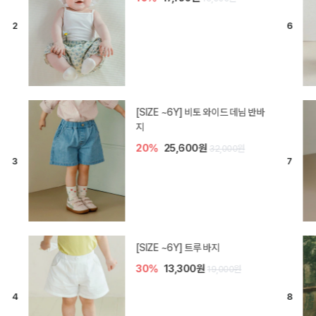
[SIZE ~6Y] 라핀 카프리 팬츠
30%
14,700원
21,000원
엘로디 니트 아기 바지
20%
16,000원
20,000원