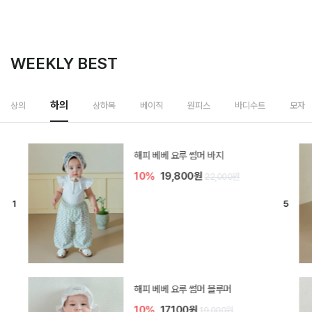
WEEKLY BEST
하의
상의
상하복
베이직
원피스
바디수트
모자
[SIZE ~6Y] 델린 린넨 바지
10%
21,600원
24,000원
듀이 아기 바지
10%
17,100원
19,000원