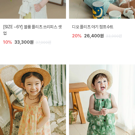
[SIZE ~6Y] 블룸 플리츠 쓰리피스 셋
디오 플리츠 아기 점프수트
업
20%
26,400원
33,000원
10%
33,300원
37,000원