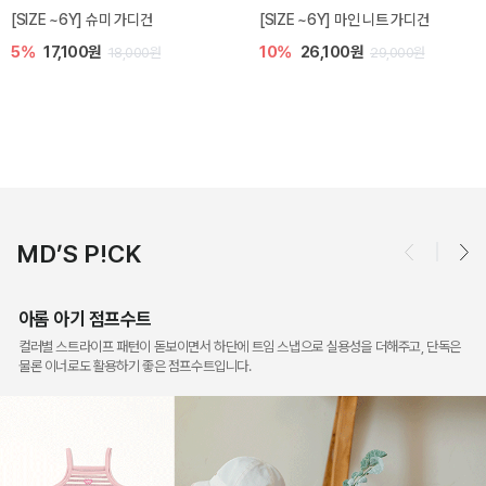
밀라 아기 점프수트
밀라 아기 셋업
10%
30,600원
20%
35,200원
34,000원
44,000원
MD’S P!CK
아롬 아기 점프수트
컬러별 스트라이프 패턴이 돋보이면서 하단에 트임 스냅으로 실용성을 더해주고, 단독은
물론 이너로도 활용하기 좋은 점프수트입니다.