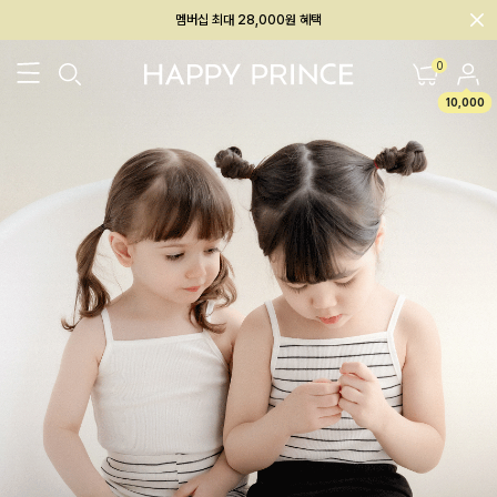
회원전용 아울렛, 가입하면 ~60% 할인!
멤버십 최대 28,000원 혜택
0
10,000
26SS 신상
BEST
BABY[6~12M]
아우터/상의
하의/레깅스