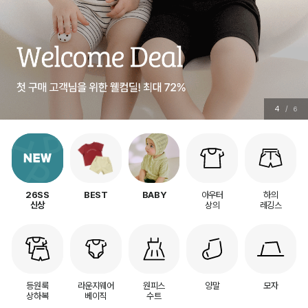
4
/
6
아우터
하의
26SS
BEST
BABY
상의
레깅스
신상
등원룩
라운지웨어
원피스
양말
모자
상하복
베이직
수트