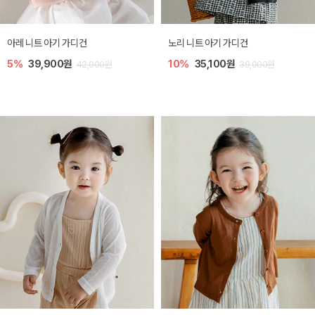
[SIZE ~6Y] 로메이 라운지 셋업
밀라 아기 원피스
10%
23,400원
20%
27,200원
26,000원
34,000원