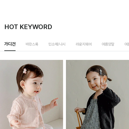
HOT KEYWORD
바캉스룩
가디건
민소매/나시
라운지웨어
여름양말
여