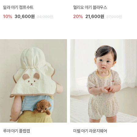
밀라 아기 점프수트
엘리오 아기 블라우스
10%
30,600원
20%
21,600원
34,000원
27,000원
루야 아기 플랩캡
미렐 아기 라운지웨어