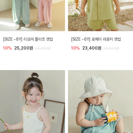
[SIZE ~6Y] 리모어 플리츠 셋업
[SIZE ~6Y] 로메이 라운지 셋업
10%
25,200원
10%
23,400원
28,000원
26,000원