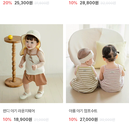
20%
25,300원
10%
28,800원
31,600원
32,000원
렌디 아기 라운지웨어
아롬 아기 점프수트
10%
18,900원
10%
27,000원
21,000원
30,000원