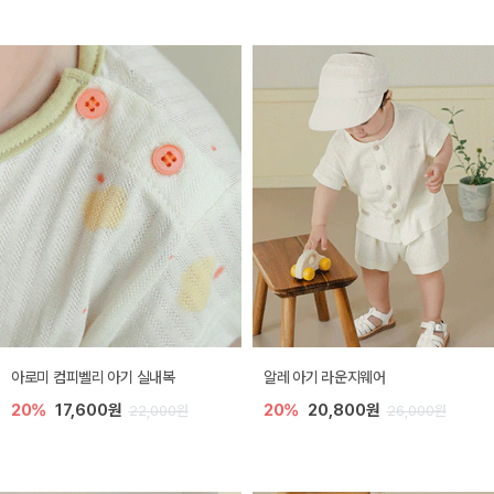
아로미 컴피벨리 아기 실내복
알레 아기 라운지웨어
20%
17,600원
20%
20,800원
22,000원
26,000원