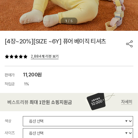
/
1
5
[4장~20%][SIZE ~6Y] 퓨어 베이직 티셔츠
2,884개 리뷰 보기
11,200원
판매가
적립금
1%
색상
사이즈