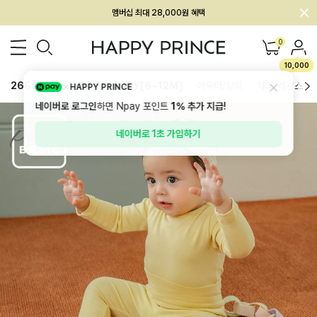
회원전용 아울렛, 가입하면 ~60% 할인!
멤버십 최대 28,000원 혜택
0
10,000
26SS 신상
BEST
BABY[6~12M]
아우터/상의
하의/레깅스
HAPPY PRINCE
네이버로 로그인
하면 Npay 포인트
1%
추가 지급!
네이버로 1초 가입하기