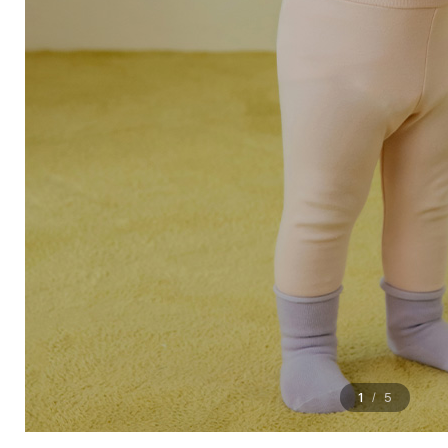
1
5
/