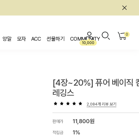
0
양말
모자
ACC
선물하기
COMMUNITY
10,000
[4장~20%] 퓨어 베이직
레깅스
2,084개 리뷰 보기
11,800원
판매가
1%
적립금