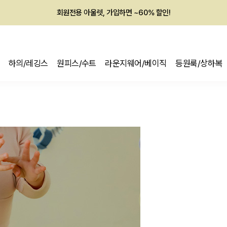
회원전용 아울렛, 가입하면 ~60% 할인!
멤버십 최대 28,000원 혜택
하의/레깅스
원피스/수트
라운지웨어/베이직
등원룩/상하복