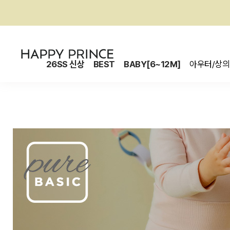
26SS 신상
BEST
BABY[6~12M]
아우터/상의