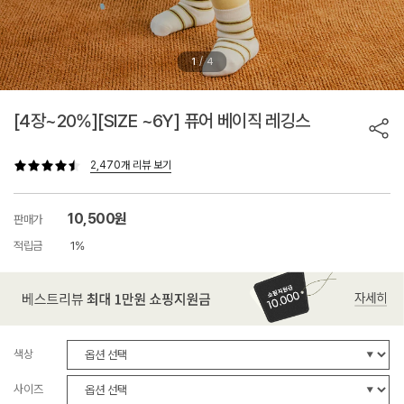
/
1
4
[4장~20%][SIZE ~6Y] 퓨어 베이직 레깅스
2,470개 리뷰 보기
10,500원
판매가
적립금
1%
색상
사이즈