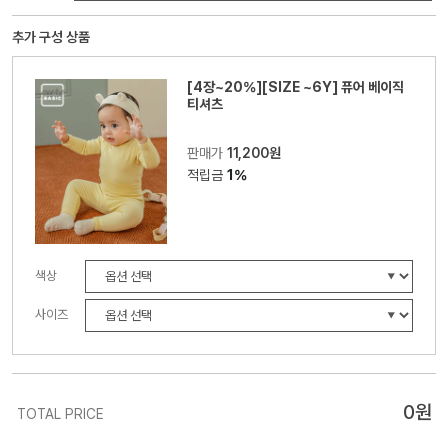
추가 구성 상품
[4장~20%][SIZE ~6Y] 퓨어 베이직
티셔츠
판매가
11,200원
적립금
1%
색상
사이즈
0
원
TOTAL PRICE