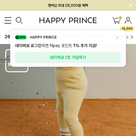
회원전용 아울렛, 가입하면 ~60% 할인!
멤버십 최대 28,000원 혜택
0
10,000
26SS 신상
BEST
BABY[6~12M]
아우터/상의
하의/레깅스
HAPPY PRINCE
네이버로 로그인
하면 Npay 포인트
1%
추가 지급!
네이버로 1초 가입하기