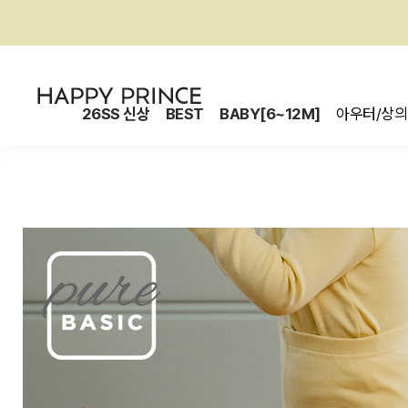
26SS 신상
BEST
BABY[6~12M]
아우터/상의