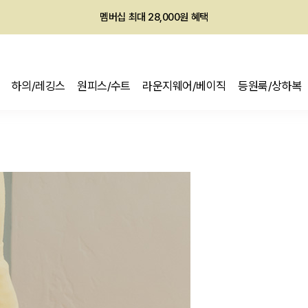
회원전용 아울렛, 가입하면 ~60% 할인!
멤버십 최대 28,000원 혜택
하의/레깅스
원피스/수트
라운지웨어/베이직
등원룩/상하복