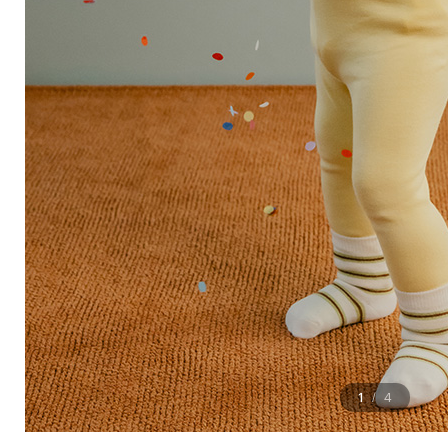
1
4
/