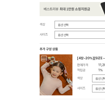
색상
사이즈
추가 구성 상품
[4장~20%][SIZE 
판매가격
11,
적립금
1%
색상
사이즈