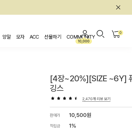
0
양말
모자
ACC
선물하기
COMMUNITY
10,000
[4장~20%][SIZE ~6Y]
깅스
2,470개 리뷰 보기
10,500원
판매가
1%
적립금