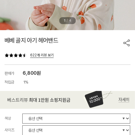
/
1
4
베베 골지 아기 헤어밴드
622개 리뷰 보기
6,800원
판매가
적립금
1%
색상
사이즈