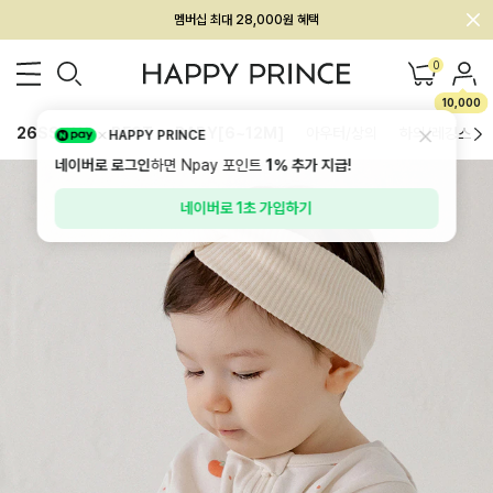
회원전용 아울렛, 가입하면 ~60% 할인!
멤버십 최대 28,000원 혜택
0
10,000
26SS 신상
BEST
BABY[6~12M]
아우터/상의
하의/레깅스
HAPPY PRINCE
네이버로 로그인
하면 Npay 포인트
1%
추가 지급!
네이버로 1초 가입하기