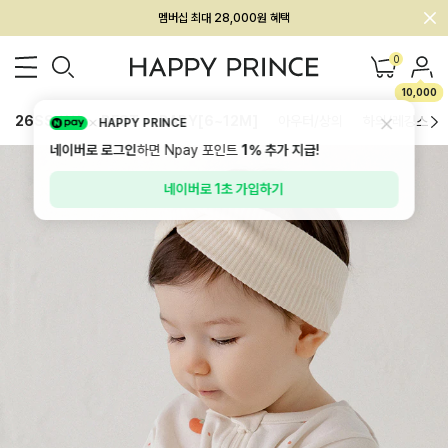
회원전용 아울렛, 가입하면 ~60% 할인!
멤버십 최대 28,000원 혜택
0
10,000
26SS 신상
BEST
BABY[6~12M]
아우터/상의
하의/레깅스
HAPPY PRINCE
네이버로 로그인
하면 Npay 포인트
1%
추가 지급!
네이버로 1초 가입하기