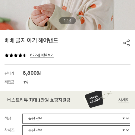
/
1
4
베베 골지 아기 헤어밴드
622개 리뷰 보기
6,800원
판매가
적립금
1%
색상
사이즈