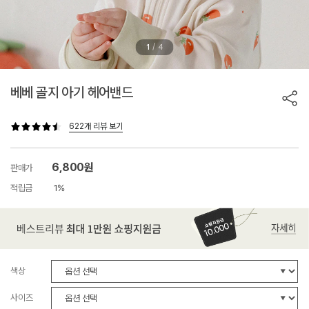
/
1
4
베베 골지 아기 헤어밴드
622개 리뷰 보기
6,800원
판매가
적립금
1%
색상
사이즈