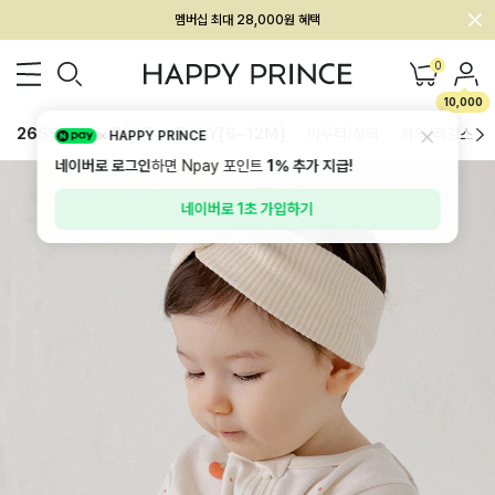
회원전용 아울렛, 가입하면 ~60% 할인!
멤버십 최대 28,000원 혜택
0
10,000
26SS 신상
BEST
BABY[6~12M]
아우터/상의
하의/레깅스
HAPPY PRINCE
네이버로 로그인
하면 Npay 포인트
1%
추가 지급!
네이버로 1초 가입하기