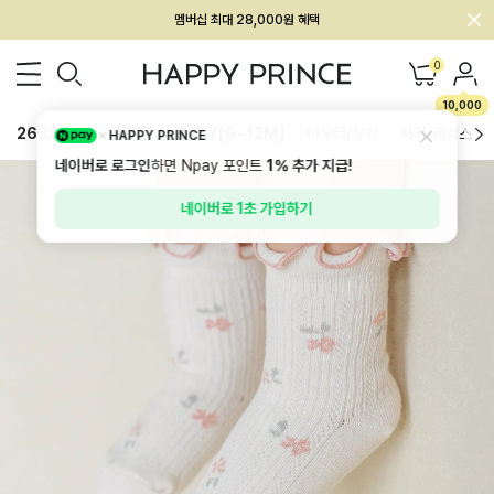
회원전용 아울렛, 가입하면 ~60% 할인!
멤버십 최대 28,000원 혜택
0
10,000
26SS 신상
BEST
BABY[6~12M]
아우터/상의
하의/레깅스
HAPPY PRINCE
네이버로 로그인
하면 Npay 포인트
1%
추가 지급!
네이버로 1초 가입하기