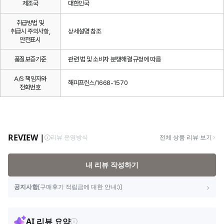
제조국
대한민국
취급방법 및
취급시 주의사항,
상세설명 참조
안전표시
품질보증기준
관련 법 및 소비자 분쟁해결 규정에 따름
A/S 책임자와
해피프린스/1668-1570
전화번호