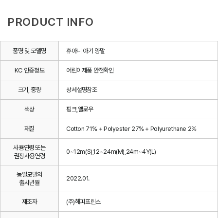
PRODUCT INFO
품명 및 모델명
휴아니 아기 양말
KC 인증정보
어린이제품 안전확인
크기, 중량
상세설명참조
색상
핑크,옐로우
재질
Cotton 71% + Polyester 27% + Polyurethane 2%
사용연령 또는
0~12m(S),12~24m(M),24m~4Y(L)
권장사용연령
동일모델의
2022.01.
출시년월
제조자
(주)해피프린스