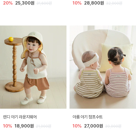
20%
25,300원
10%
28,800원
31,600원
32,000원
렌디 아기 라운지웨어
아롬 아기 점프수트
10%
18,900원
10%
27,000원
21,000원
30,000원