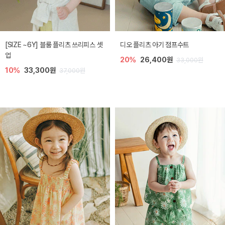
[SIZE ~6Y] 블룸 플리츠 쓰리피스 셋
디오 플리츠 아기 점프수트
업
20%
26,400원
33,000원
10%
33,300원
37,000원