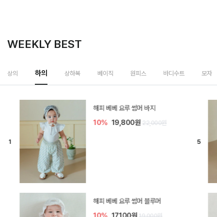
WEEKLY BEST
하의
상의
상하복
베이직
원피스
바디수트
모자
[SIZE ~6Y] 델린 린넨 바지
10%
21,600원
24,000원
듀이 아기 바지
10%
17,100원
19,000원