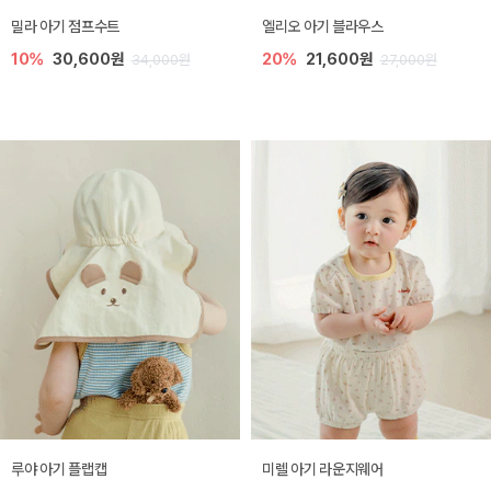
밀라 아기 점프수트
엘리오 아기 블라우스
10%
30,600원
20%
21,600원
34,000원
27,000원
루야 아기 플랩캡
미렐 아기 라운지웨어