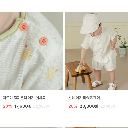
아로미 컴피벨리 아기 실내복
알레 아기 라운지웨어
20%
17,600원
20%
20,800원
22,000원
26,000원