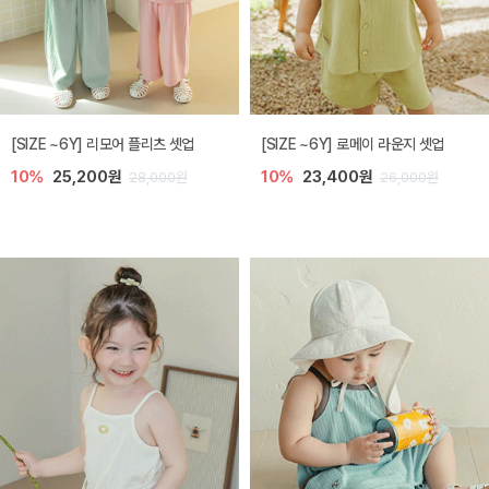
[SIZE ~6Y] 리모어 플리츠 셋업
[SIZE ~6Y] 로메이 라운지 셋업
10%
25,200원
10%
23,400원
28,000원
26,000원