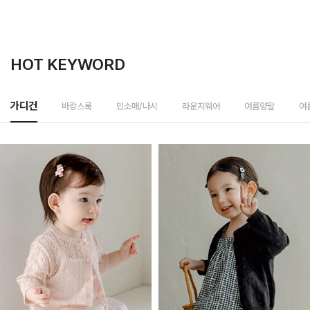
HOT KEYWORD
바캉스룩
가디건
민소매/나시
라운지웨어
여름양말
여