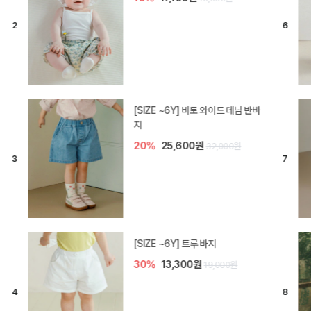
[SIZE ~6Y] 라핀 카프리 팬츠
30%
14,700원
21,000원
엘로디 니트 아기 바지
20%
16,000원
20,000원