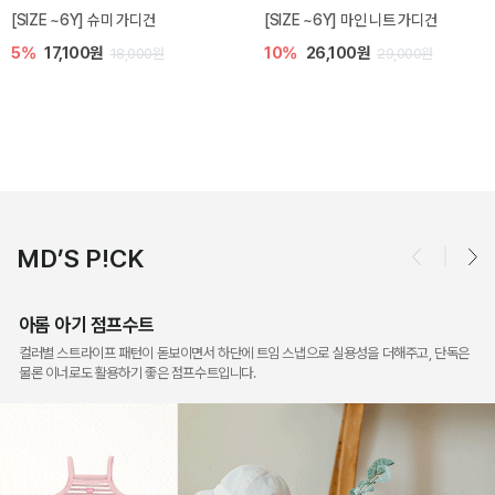
밀라 아기 점프수트
밀라 아기 셋업
10%
30,600원
20%
35,200원
34,000원
44,000원
MD’S P!CK
아롬 아기 점프수트
컬러별 스트라이프 패턴이 돋보이면서 하단에 트임 스냅으로 실용성을 더해주고, 단독은
물론 이너로도 활용하기 좋은 점프수트입니다.