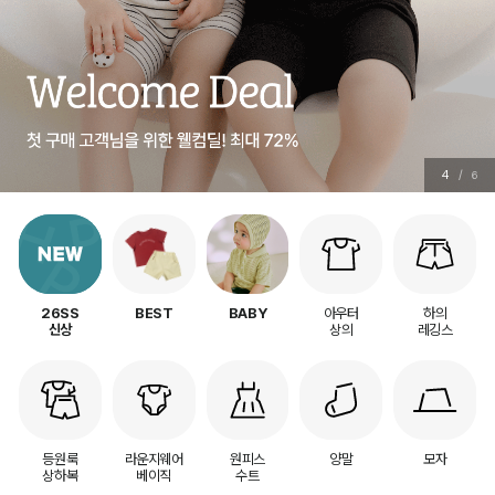
5
/
6
아우터
하의
26SS
BEST
BABY
상의
레깅스
신상
등원룩
라운지웨어
원피스
양말
모자
상하복
베이직
수트