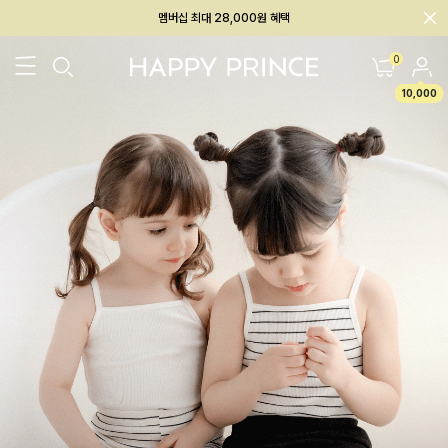
회원전용 아울렛, 가입하면 ~60% 할인!
멤버십 최대 28,000원 혜택
0
10,000
26SS 신상
BEST
BABY[6~12M]
아우터/상의
하의/레깅스