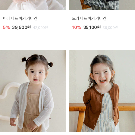
[SIZE ~6Y] 로메이 라운지 셋업
밀라 아기 원피스
10%
23,400원
20%
27,200원
26,000원
34,000원