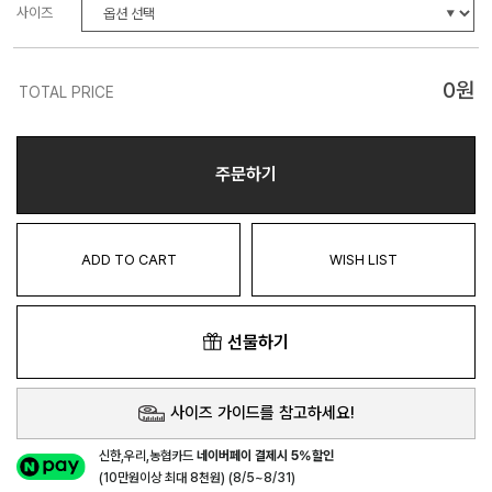
사이즈
0
원
TOTAL PRICE
주문하기
ADD TO CART
WISH LIST
선물하기
사이즈 가이드를 참고하세요!
신한,우리,농협카드
네이버페이 결제시 5%할인
(10만원이상 최대 8천원) (8/5~8/31)