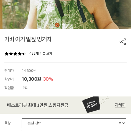
가비 아기 밀짚 벙거지
422개 리뷰 보기
판매가
14,600원
10,300원
30%
할인가
적립금
1%
색상