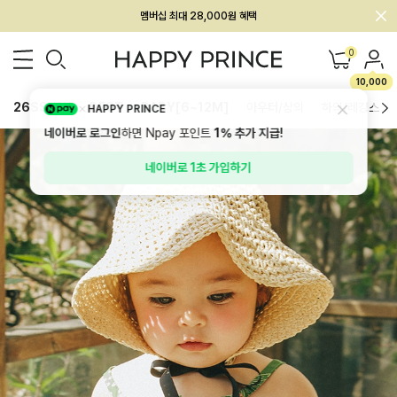
멤버십 최대 28,000원 혜택
0
10,000
26SS 신상
BEST
BABY[6~12M]
아우터/상의
하의/레깅스
HAPPY PRINCE
네이버로 로그인
하면 Npay 포인트
1%
추가 지급!
네이버로 1초 가입하기