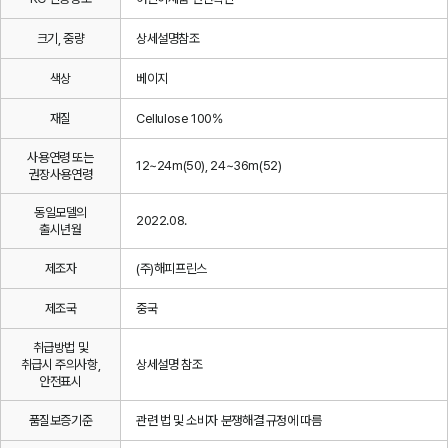
크기, 중량
상세설명참조
색상
베이지
재질
Cellulose 100%
사용연령 또는
12~24m(50), 24~36m(52)
권장사용연령
동일모델의
2022.08.
출시년월
제조자
(주)해피프린스
제조국
중국
취급방법 및
취급시 주의사항,
상세설명 참조
안전표시
품질보증기준
관련 법 및 소비자 분쟁해결 규정에 따름