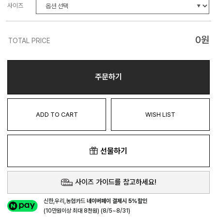
사이즈
0
원
TOTAL PRICE
주문하기
ADD TO CART
WISH LIST
선물하기
사이즈 가이드를 참고하세요!
신한,우리,농협카드
네이버페이 결제시 5%할인
(10만원이상 최대 8천원) (8/5~8/31)