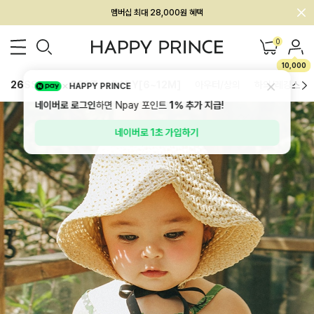
회원전용 아울렛, 가입하면 ~60% 할인!
멤버십 최대 28,000원 혜택
0
10,000
26SS 신상
BEST
BABY[6~12M]
아우터/상의
하의/레깅스
HAPPY PRINCE
네이버로 로그인
하면 Npay 포인트
1%
추가 지급!
네이버로 1초 가입하기