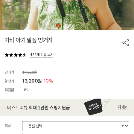
가비 아기 밀짚 벙거지
422개 리뷰 보기
판매가
14,600원
13,200원
10%
할인가
적립금
1%
색상