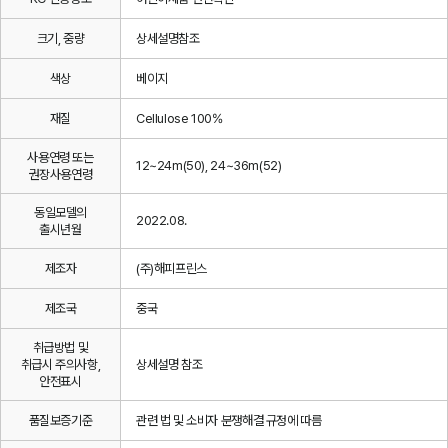
크기, 중량
상세설명참조
색상
베이지
재질
Cellulose 100%
사용연령 또는
12~24m(50), 24~36m(52)
권장사용연령
동일모델의
2022.08.
출시년월
제조자
(주)해피프린스
제조국
중국
취급방법 및
취급시 주의사항,
상세설명 참조
안전표시
품질보증기준
관련 법 및 소비자 분쟁해결 규정에 따름