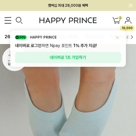
회원전용 아울렛, 가입하면 ~60% 할인!
멤버십 최대 28,000원 혜택
0
10,000
26SS 신상
BEST
BABY[6~12M]
아우터/상의
하의/레깅스
HAPPY PRINCE
네이버로 로그인
하면 Npay 포인트
1%
추가 지급!
네이버로 1초 가입하기