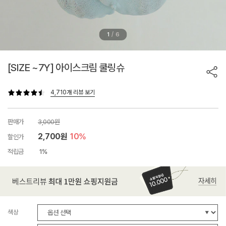
/
1
6
[SIZE ~7Y] 아이스크림 쿨링슈
4,710개 리뷰 보기
판매가
3,000원
2,700원
10%
할인가
적립금
1%
색상