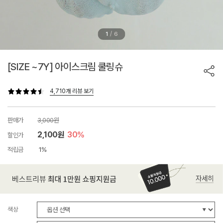
/
1
6
[SIZE ~7Y] 아이스크림 쿨링슈
4,710개 리뷰 보기
판매가
3,000원
2,100원
30%
할인가
적립금
1%
색상