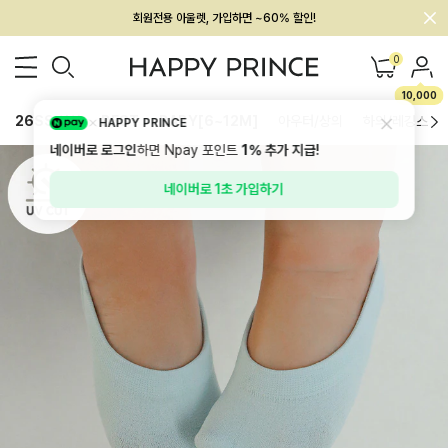
회원전용 아울렛, 가입하면 ~60% 할인!
멤버십 최대 28,000원 혜택
0
10,000
26SS 신상
BEST
BABY[6~12M]
아우터/상의
하의/레깅스
HAPPY PRINCE
네이버로 로그인
하면 Npay 포인트
1%
추가 지급!
네이버로 1초 가입하기