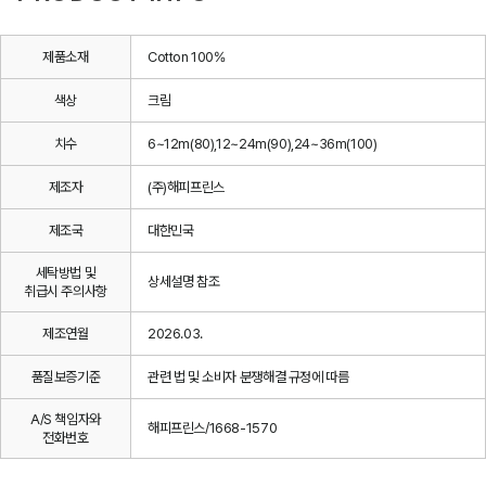
제품소재
Cotton 100%
색상
크림
치수
6~12m(80),12~24m(90),24~36m(100)
제조자
(주)해피프린스
제조국
대한민국
세탁방법 및
상세설명 참조
취급시 주의사항
제조연월
2026.03.
품질보증기준
관련 법 및 소비자 분쟁해결 규정에 따름
A/S 책임자와
해피프린스/1668-1570
전화번호