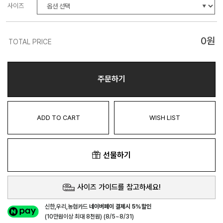
사이즈
0
원
TOTAL PRICE
주문하기
ADD TO CART
WISH LIST
선물하기
사이즈 가이드를 참고하세요!
신한,우리,농협카드
네이버페이 결제시 5%할인
(10만원이상 최대 8천원) (8/5~8/31)