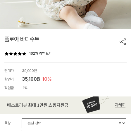
플로아 바디수트
162개 리뷰 보기
판매가
39,000원
35,100원
10%
할인가
적립금
1%
색상