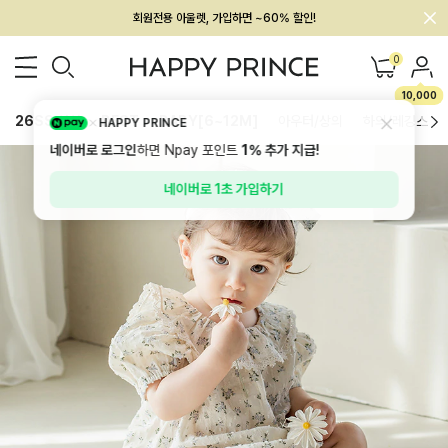
회원전용 아울렛, 가입하면 ~60% 할인!
멤버십 최대 28,000원 혜택
0
10,000
26SS 신상
BEST
BABY[6~12M]
아우터/상의
하의/레깅스
HAPPY PRINCE
네이버로 로그인
하면 Npay 포인트
1%
추가 지급!
네이버로 1초 가입하기