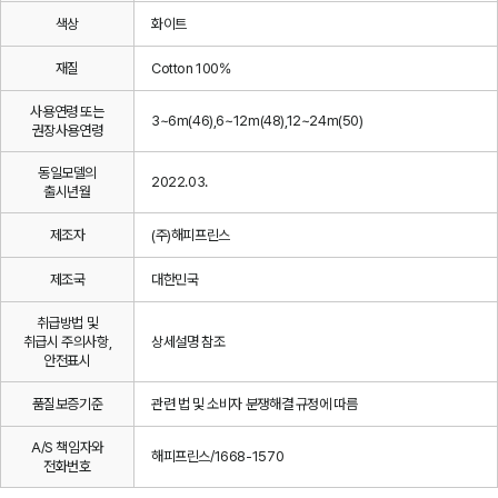
색상
화이트
재질
Cotton 100%
사용연령 또는
3~6m(46),6~12m(48),12~24m(50)
권장사용연령
동일모델의
2022.03.
출시년월
제조자
(주)해피프린스
제조국
대한민국
취급방법 및
취급시 주의사항,
상세설명 참조
안전표시
품질보증기준
관련 법 및 소비자 분쟁해결 규정에 따름
A/S 책임자와
해피프린스/1668-1570
전화번호