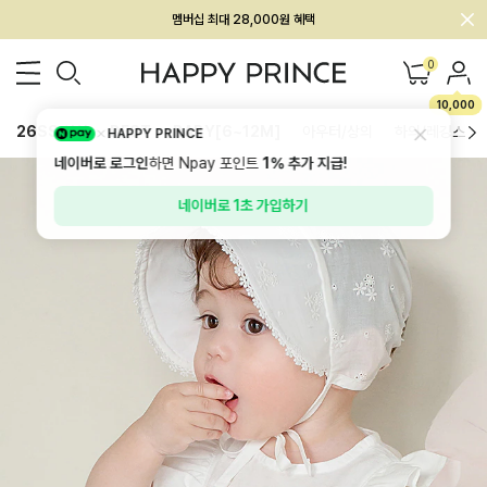
회원전용 아울렛, 가입하면 ~60% 할인!
멤버십 최대 28,000원 혜택
0
10,000
26SS 신상
BEST
BABY[6~12M]
아우터/상의
하의/레깅스
HAPPY PRINCE
네이버로 로그인
하면 Npay 포인트
1%
추가 지급!
네이버로 1초 가입하기