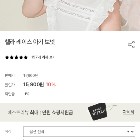
헬라 레이스 아기 보넷
157개 리뷰 보기
판매가
17,600원
15,900원
10%
할인가
적립금
1%
색상