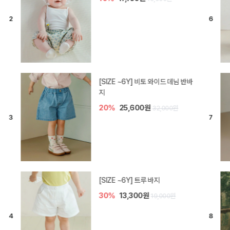
[SIZE ~6Y] 라핀 카프리 팬츠
30%
14,700원
21,000원
엘로디 니트 아기 바지
20%
16,000원
20,000원