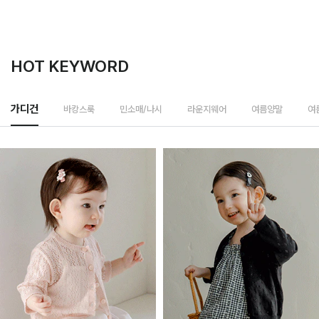
HOT KEYWORD
바캉스룩
가디건
민소매/나시
라운지웨어
여름양말
여