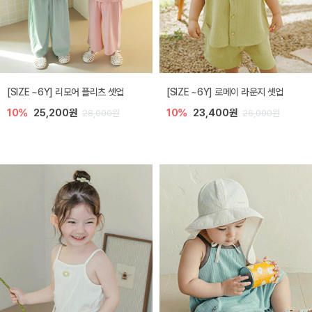
[SIZE ~6Y] 리모어 플리츠 셋업
[SIZE ~6Y] 로메이 라운지 셋업
10%
25,200원
10%
23,400원
28,000원
26,000원