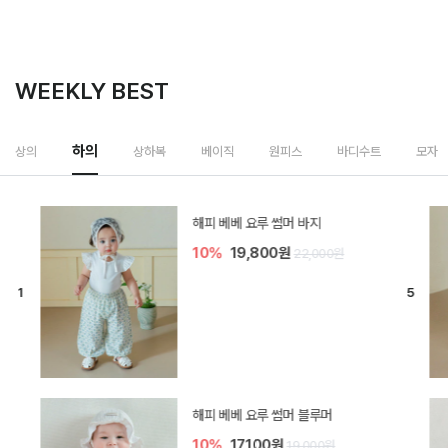
WEEKLY BEST
하의
상의
상하복
베이직
원피스
바디수트
모자
[SIZE ~6Y] 델린 린넨 바지
10%
21,600원
24,000원
듀이 아기 바지
10%
17,100원
19,000원