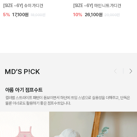
밀라 아기 점프수트
밀라 아기 셋업
10%
30,600원
20%
35,200원
34,000원
44,000원
MD’S P!CK
아롬 아기 점프수트
컬러별 스트라이프 패턴이 돋보이면서 하단에 트임 스냅으로 실용성을 더해주고, 단독은
물론 이너로도 활용하기 좋은 점프수트입니다.