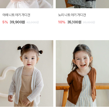
[SIZE ~6Y] 로메이 라운지 셋업
밀라 아기 원피스
10%
23,400원
20%
27,200원
26,000원
34,000원