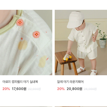
아로미 컴피벨리 아기 실내복
알레 아기 라운지웨어
20%
17,600원
20%
20,800원
22,000원
26,000원