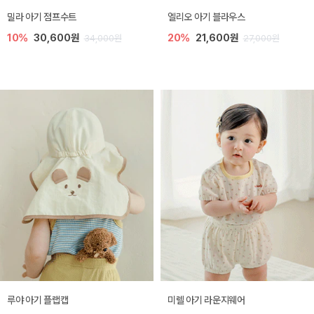
밀라 아기 점프수트
엘리오 아기 블라우스
10%
30,600원
20%
21,600원
34,000원
27,000원
루야 아기 플랩캡
미렐 아기 라운지웨어