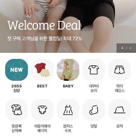
4
/
6
아우터
하의
26SS
BEST
BABY
상의
레깅스
신상
등원룩
라운지웨어
원피스
양말
모자
상하복
베이직
수트