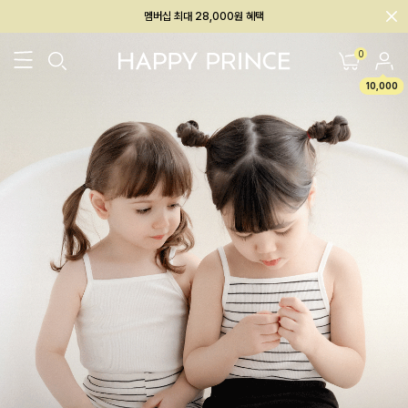
회원전용 아울렛, 가입하면 ~60% 할인!
멤버십 최대 28,000원 혜택
0
10,000
26SS 신상
BEST
BABY[6~12M]
아우터/상의
하의/레깅스