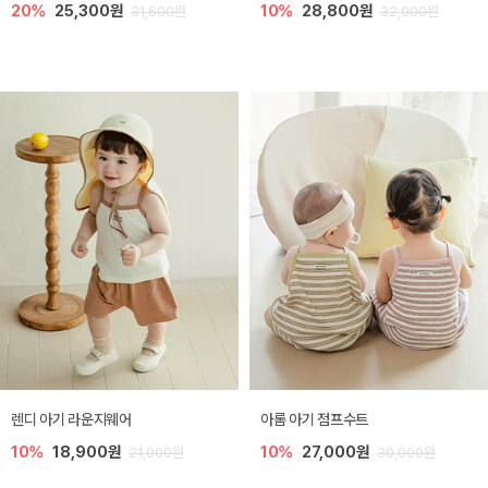
20%
25,300원
10%
28,800원
31,600원
32,000원
렌디 아기 라운지웨어
아롬 아기 점프수트
10%
18,900원
10%
27,000원
21,000원
30,000원