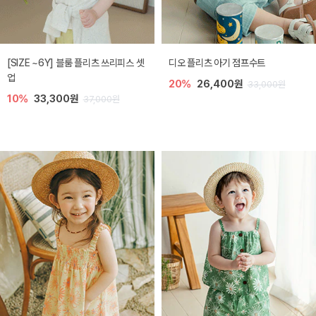
[SIZE ~6Y] 블룸 플리츠 쓰리피스 셋
디오 플리츠 아기 점프수트
업
20%
26,400원
33,000원
10%
33,300원
37,000원