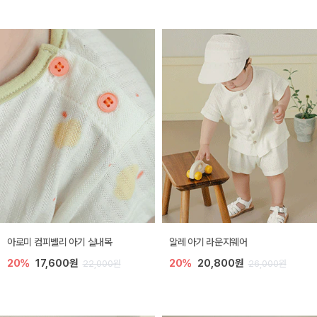
아로미 컴피벨리 아기 실내복
알레 아기 라운지웨어
20%
17,600원
20%
20,800원
22,000원
26,000원