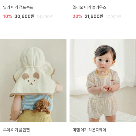
밀라 아기 점프수트
엘리오 아기 블라우스
10%
30,600원
20%
21,600원
34,000원
27,000원
루야 아기 플랩캡
미렐 아기 라운지웨어