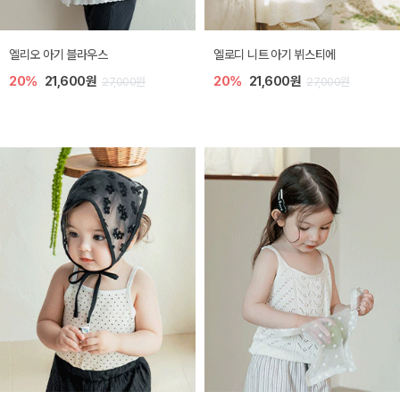
미렐 아기 라운지웨어
[SIZE ~6Y] 로미나 라운지 셋업
10%
28,800원
10%
26,100원
32,000원
29,000원