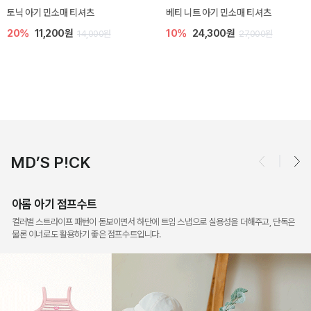
렌디 아기 라운지웨어
[SIZE ~6Y] 오뎃 라운지웨어
10%
18,900원
10%
20,700원
21,000원
23,000원
MD’S P!CK
아롬 아기 점프수트
컬러별 스트라이프 패턴이 돋보이면서 하단에 트임 스냅으로 실용성을 더해주고, 단독은
물론 이너로도 활용하기 좋은 점프수트입니다.