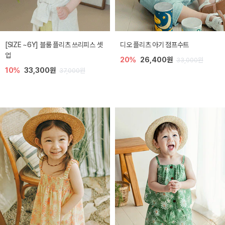
[SIZE ~6Y] 블룸 플리츠 쓰리피스 셋
디오 플리츠 아기 점프수트
업
20%
26,400원
33,000원
10%
33,300원
37,000원