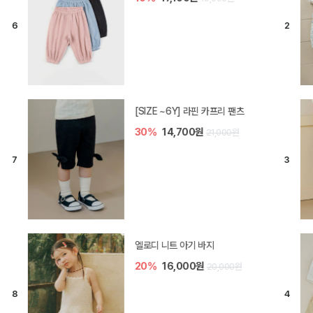
[SIZE ~6Y] 오뎃 라운지웨어
10%
20,700원
23,000원
[SIZE ~6Y] 블룸 플리츠 쓰리피스
셋업
10%
33,300원
37,000원