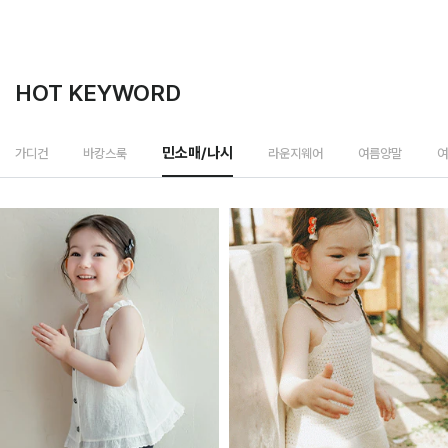
HOT KEYWORD
라운지웨어
가디건
바캉스룩
민소매/나시
여름양말
여