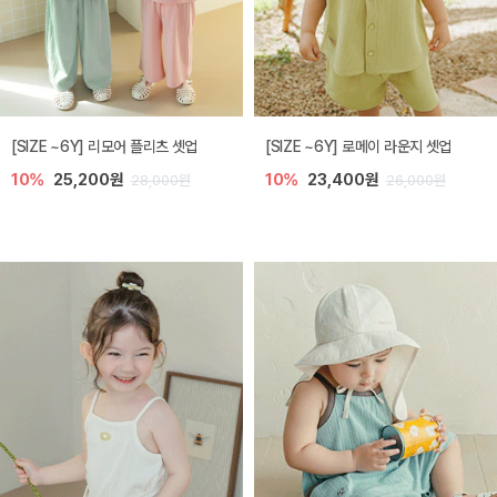
[SIZE ~6Y] 리모어 플리츠 셋업
[SIZE ~6Y] 로메이 라운지 셋업
10%
25,200원
10%
23,400원
28,000원
26,000원