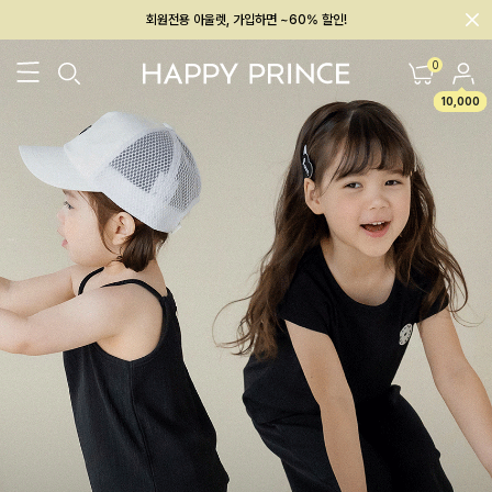
회원전용 아울렛, 가입하면 ~60% 할인!
멤버십 최대 28,000원 혜택
0
10,000
26SS 신상
BEST
BABY[6~12M]
아우터/상의
하의/레깅스