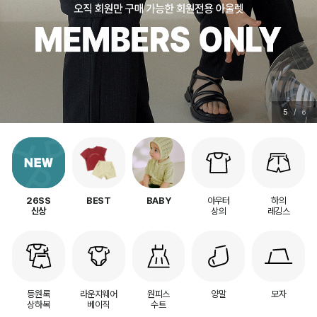
5
/
6
아우터
하의
26SS
BEST
BABY
상의
레깅스
신상
등원룩
라운지웨어
원피스
양말
모자
상하복
베이직
수트