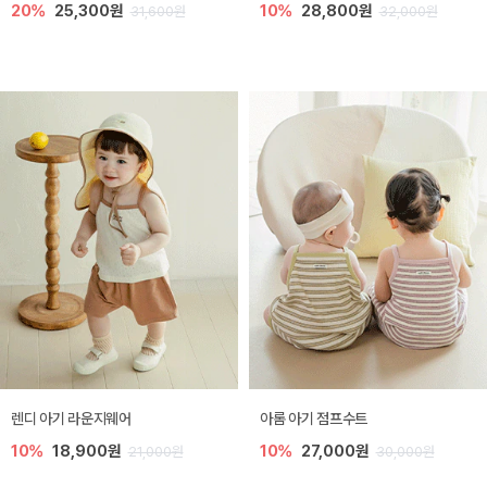
20%
25,300원
10%
28,800원
31,600원
32,000원
렌디 아기 라운지웨어
아롬 아기 점프수트
10%
18,900원
10%
27,000원
21,000원
30,000원