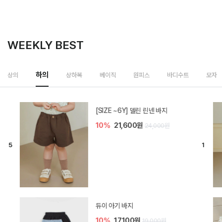
WEEKLY BEST
상하복
상의
하의
베이직
원피스
바디수트
모자
밀라 아기 셋업
20%
35,200원
44,000원
브렌 아기 블라우스 세트
10%
36,900원
41,000원