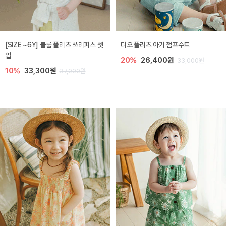
[SIZE ~6Y] 블룸 플리츠 쓰리피스 셋
디오 플리츠 아기 점프수트
업
20%
26,400원
33,000원
10%
33,300원
37,000원