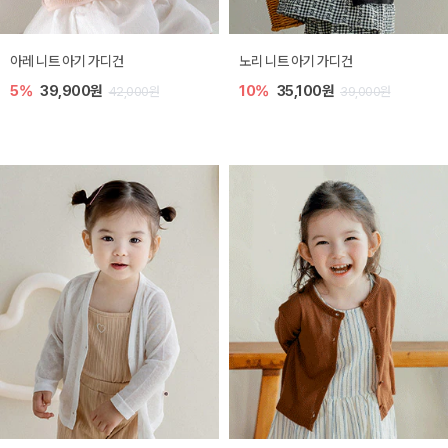
[SIZE ~6Y] 로메이 라운지 셋업
밀라 아기 원피스
10%
23,400원
20%
27,200원
,000원
26,000원
34