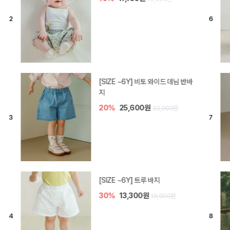
[SIZE ~6Y] 라핀 카프리 팬츠
30%
14,700원
21,000원
엘로디 니트 아기 바지
20%
16,000원
20,000원