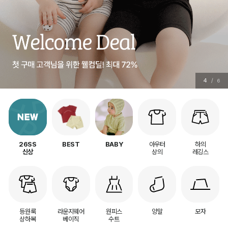
4
/
6
아우터
하의
26SS
BEST
BABY
상의
레깅스
신상
등원룩
라운지웨어
원피스
양말
모자
상하복
베이직
수트