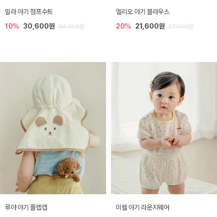
밀라 아기 점프수트
엘리오 아기 블라우스
10%
30,600원
20%
21,600원
34,000원
27,000원
루야 아기 플랩캡
미렐 아기 라운지웨어