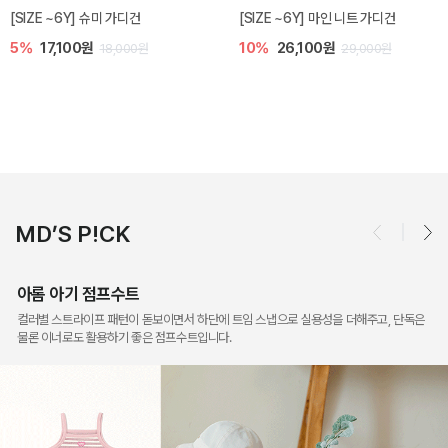
트 가디건
밀라 아기 점프수트
밀라 아기 셋업
10%
30,600원
20%
35,200원
,000원
34,000원
44
MD’S P!CK
아롬 아기 점프수트
컬러별 스트라이프 패턴이 돋보이면서 하단에 트임 스냅으로 실용성을 더해주고, 단독은
물론 이너로도 활용하기 좋은 점프수트입니다.