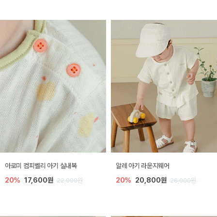
아로미 컴피벨리 아기 실내복
알레 아기 라운지웨어
20%
17,600원
20%
20,800원
22,000원
26,000원