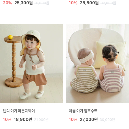
20%
25,300원
10%
28,800원
31,600원
32,000원
렌디 아기 라운지웨어
아롬 아기 점프수트
10%
18,900원
10%
27,000원
21,000원
30,000원