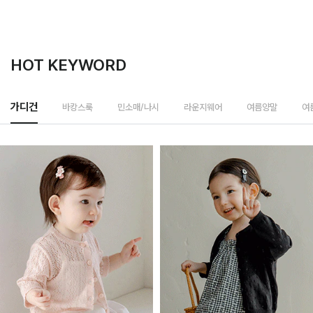
HOT KEYWORD
바캉스룩
가디건
민소매/나시
라운지웨어
여름양말
여