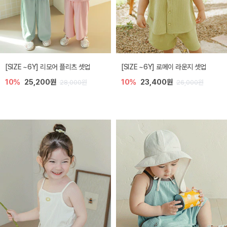
[SIZE ~6Y] 리모어 플리츠 셋업
[SIZE ~6Y] 로메이 라운지 셋업
10%
25,200원
10%
23,400원
28,000원
26,000원