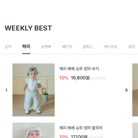
WEEKLY BEST
하의
상의
상하복
베이직
원피스
바디수트
모자
[SIZE ~6Y] 델린 린넨 바지
10%
21,600원
24,000원
듀이 아기 바지
10%
17,100원
19,000원