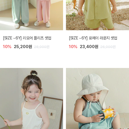
[SIZE ~6Y] 리모어 플리츠 셋업
[SIZE ~6Y] 로메이 라운지 셋업
10%
25,200원
10%
23,400원
28,000원
26,000원