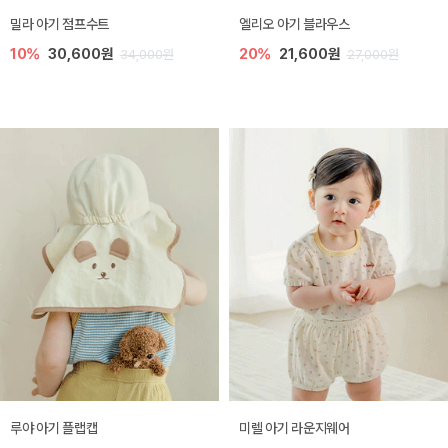
밀라 아기 점프수트
엘리오 아기 블라우스
10%
30,600원
20%
21,600원
34,000원
27,000원
루야 아기 플랩캡
미렐 아기 라운지웨어