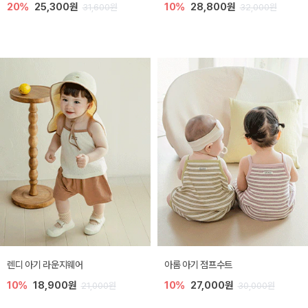
20%
25,300원
10%
28,800원
31,600원
32,000원
렌디 아기 라운지웨어
아롬 아기 점프수트
10%
18,900원
10%
27,000원
21,000원
30,000원