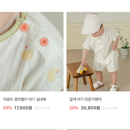
아로미 컴피벨리 아기 실내복
알레 아기 라운지웨어
20%
17,600원
20%
20,800원
22,000원
26,000원