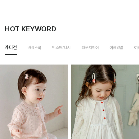
HOT KEYWORD
바캉스룩
가디건
민소매/나시
라운지웨어
여름양말
여