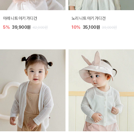
[SIZE ~6Y] 로메이 라운지 셋업
밀라 아기 원피스
10%
23,400원
20%
27,200원
26,000원
34,000원