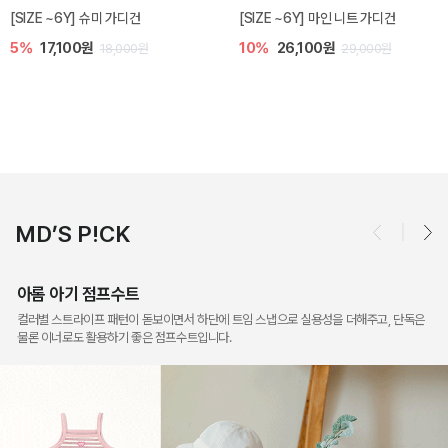
밀라 아기 점프수트
밀라 아기 셋업
10%
30,600원
20%
35,200원
34,000원
44,000원
MD’S P!CK
아롬 아기 점프수트
컬러별 스트라이프 패턴이 돋보이면서 하단에 트임 스냅으로 실용성을 더해주고, 단독은
물론 이너로도 활용하기 좋은 점프수트입니다.