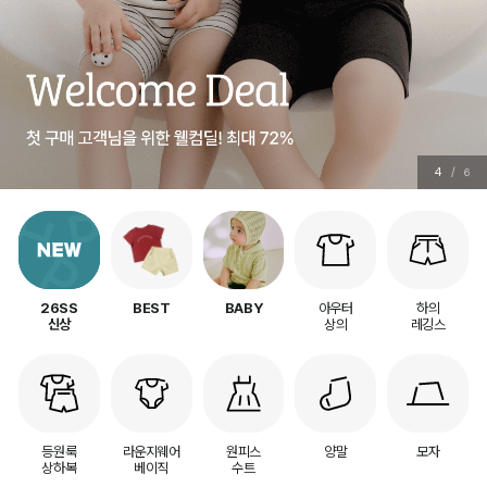
5
/
6
아우터
하의
26SS
BEST
BABY
상의
레깅스
신상
등원룩
라운지웨어
원피스
양말
모자
상하복
베이직
수트