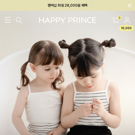
회원전용 아울렛, 가입하면 ~60% 할인!
멤버십 최대 28,000원 혜택
0
10,000
26SS 신상
BEST
BABY[6~12M]
아우터/상의
하의/레깅스