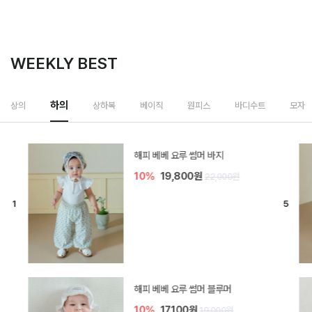
WEEKLY BEST
하의
상의
상하복
베이직
원피스
바디수트
모자
[SIZE ~6Y] 델린 린넨 바지
10%
21,600원
24,000원
듀이 아기 바지
10%
17,100원
19,000원