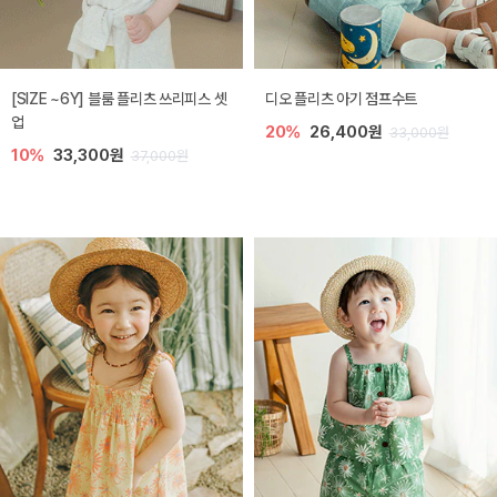
[SIZE ~6Y] 블룸 플리츠 쓰리피스 셋
디오 플리츠 아기 점프수트
업
20%
26,400원
33,000원
10%
33,300원
37,000원