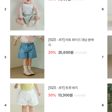
[SIZE ~6Y] 라핀 카프리 팬츠
30%
14,700원
21,000원
엘로디 니트 아기 바지
20%
16,000원
20,000원