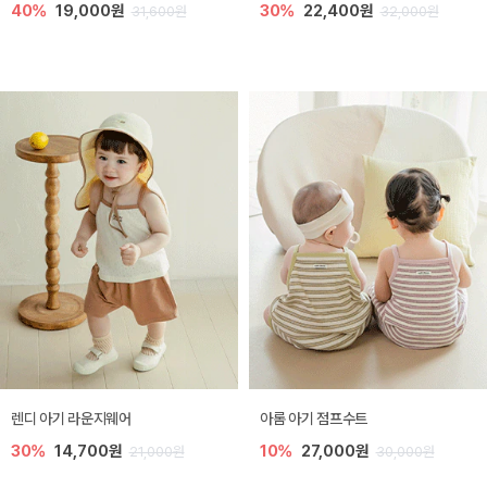
40%
19,000원
30%
22,400원
31,600원
32,000원
렌디 아기 라운지웨어
아롬 아기 점프수트
30%
14,700원
10%
27,000원
21,000원
30,000원