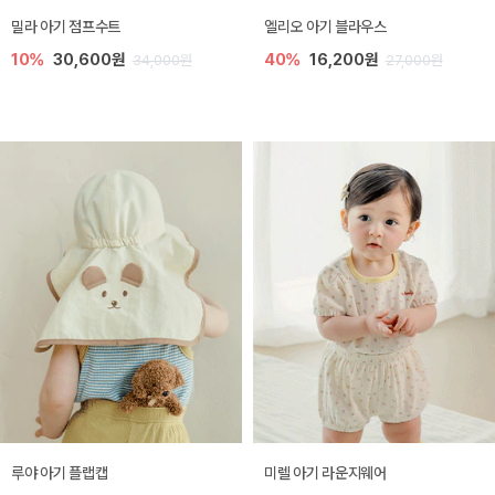
밀라 아기 점프수트
엘리오 아기 블라우스
10%
30,600원
40%
16,200원
34,000원
27,000원
루야 아기 플랩캡
미렐 아기 라운지웨어