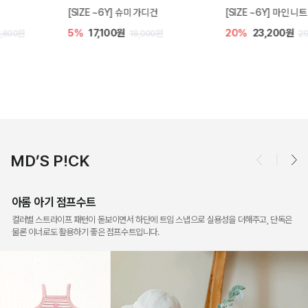
[SIZE ~6Y] 슈미 가디건
[SIZE ~6Y] 마인 니트 가디건
5%
17,100원
20%
23,200원
18,000원
29,000원
MD’S P!CK
아롬 아기 점프수트
컬러별 스트라이프 패턴이 돋보이면서 하단에 트임 스냅으로 실용성을 더해주고, 단독은
물론 이너로도 활용하기 좋은 점프수트입니다.