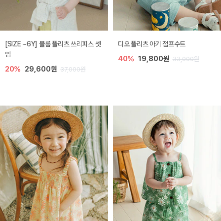
[SIZE ~6Y] 블룸 플리츠 쓰리피스 셋
디오 플리츠 아기 점프수트
업
40%
19,800원
33,000원
20%
29,600원
37,000원