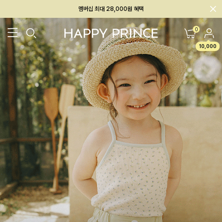
회원전용 아울렛, 가입하면 ~60% 할인!
멤버십 최대 28,000원 혜택
0
10,000
26SS 신상
BEST
BABY[6~12M]
아우터/상의
하의/레깅스