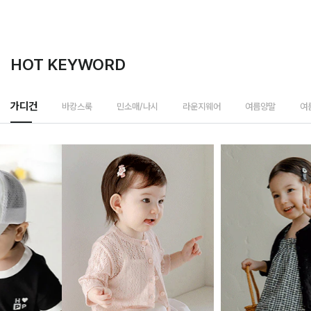
HOT KEYWORD
바캉스룩
가디건
민소매/나시
라운지웨어
여름양말
여