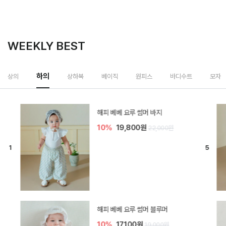
WEEKLY BEST
하의
상의
상하복
베이직
원피스
바디수트
모자
[SIZE ~6Y] 델린 린넨 바지
10%
21,600원
24,000원
듀이 아기 바지
20%
15,200원
19,000원