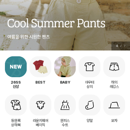
4
/
7
아우터
하의
26SS
BEST
BABY
상의
레깅스
신상
등원룩
라운지웨어
원피스
양말
모자
상하복
베이직
수트