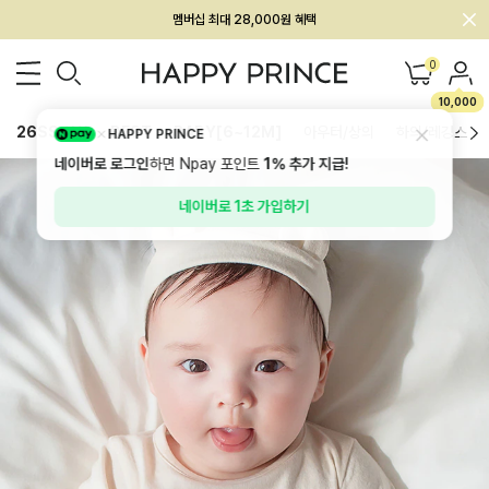
회원전용 아울렛, 가입하면 ~60% 할인!
멤버십 최대 28,000원 혜택
0
10,000
26SS 신상
BEST
BABY[6~12M]
아우터/상의
하의/레깅스
HAPPY PRINCE
네이버로 로그인
하면 Npay 포인트
1%
추가 지급!
네이버로 1초 가입하기