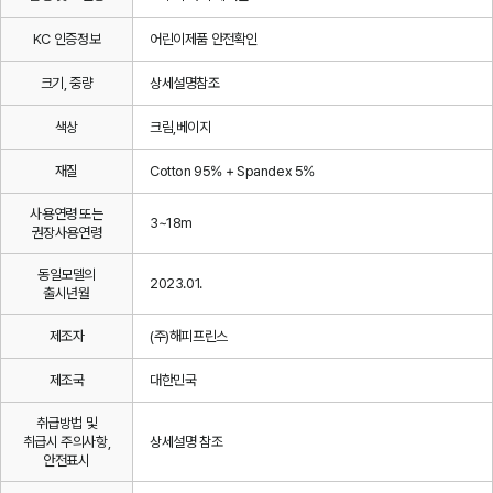
KC 인증정보
어린이제품 안전확인
크기, 중량
상세설명참조
색상
크림,베이지
재질
Cotton 95% + Spandex 5%
사용연령 또는
3~18m
권장사용연령
동일모델의
2023.01.
출시년월
제조자
(주)해피프린스
제조국
대한민국
취급방법 및
취급시 주의사항,
상세설명 참조
안전표시