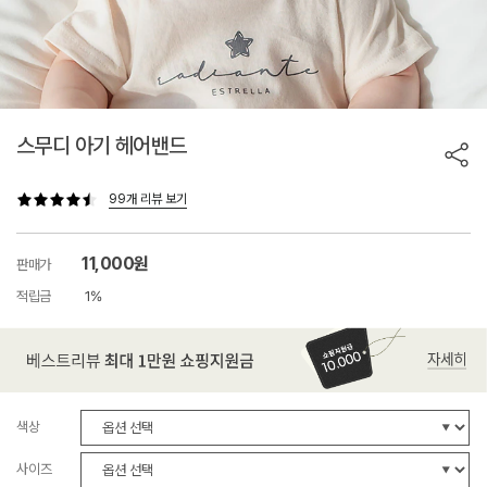
스무디 아기 헤어밴드
99개 리뷰 보기
11,000원
판매가
적립금
1%
색상
사이즈