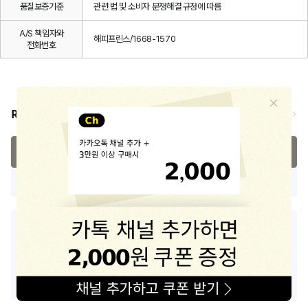
품질보증기준
관련 법 및 소비자 분쟁해결 규정에 따름
A/S 책임자와
해피프린스/1668-1570
전화번호