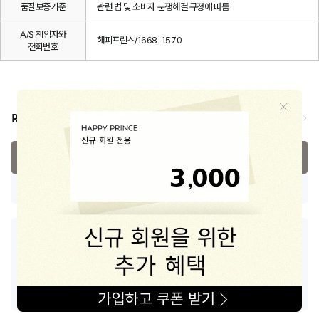
품질보증기준
관련 법 및 소비자 분쟁해결 규정에 따름
A/S 책임자와
해피프린스/1668-1570
전화번호