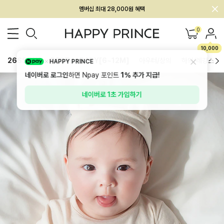
회원전용 아울렛, 가입하면 ~60% 할인!
멤버십 최대 28,000원 혜택
0
10,000
26SS 신상
BEST
BABY[6~12M]
아우터/상의
하의/레깅스
HAPPY PRINCE
네이버로 로그인
하면 Npay 포인트
1%
추가 지급!
네이버로 1초 가입하기