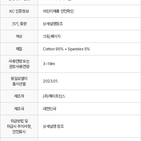
KC 인증정보
어린이제품 안전확인
크기, 중량
상세설명참조
색상
크림,베이지
재질
Cotton 95% + Spandex 5%
사용연령 또는
3~18m
권장사용연령
동일모델의
2023.01.
출시년월
제조자
(주)해피프린스
제조국
대한민국
취급방법 및
취급시 주의사항,
상세설명 참조
안전표시