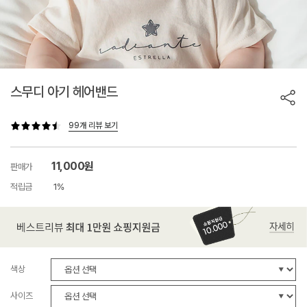
스무디 아기 헤어밴드
99개 리뷰 보기
11,000원
판매가
적립금
1%
색상
사이즈