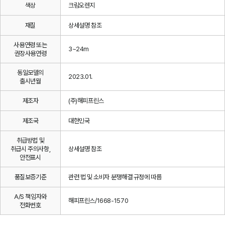
색상
크림오렌지
재질
상세설명 참조
사용연령 또는
3~24m
권장사용연령
동일모델의
2023.01.
출시년월
제조자
(주)해피프린스
제조국
대한민국
취급방법 및
취급시 주의사항,
상세설명 참조
안전표시
품질보증기준
관련 법 및 소비자 분쟁해결 규정에 따름
A/S 책임자와
해피프린스/1668-1570
전화번호