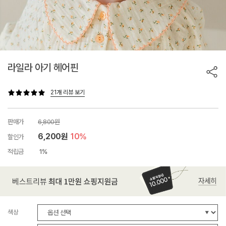
라일라 아기 헤어핀
21개 리뷰 보기
판매가
6,800원
6,200원
10%
할인가
적립금
1%
색상