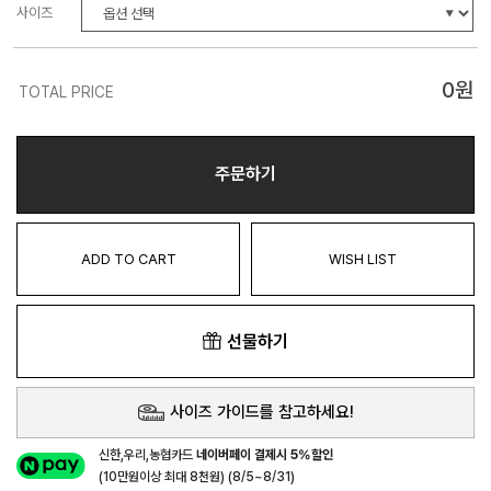
사이즈
0
원
TOTAL PRICE
주문하기
ADD TO CART
WISH LIST
선물하기
사이즈 가이드를 참고하세요!
신한,우리,농협카드
네이버페이 결제시 5%할인
(10만원이상 최대 8천원) (8/5~8/31)