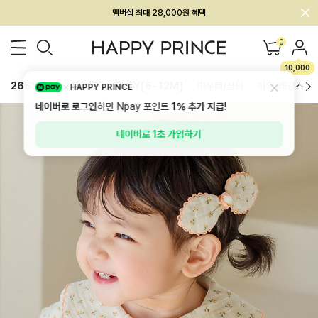
회원전용 아울렛, 가입하면 ~60% 할인!
멤버십 최대 28,000원 혜택
0
10,000
26SS 신상
BEST
BABY[6~12M]
아우터/상의
하의/레깅스
HAPPY PRINCE
네이버로 로그인
하면 Npay 포인트
1%
추가 지급!
네이버로 1초 가입하기