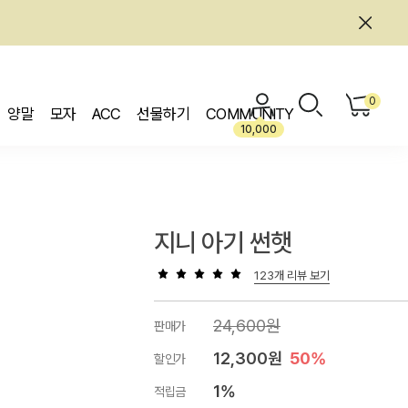
0
양말
모자
ACC
선물하기
COMMUNITY
10,000
지니 아기 썬햇
123개 리뷰 보기
24,600원
판매가
12,300원
50%
할인가
1%
적립금