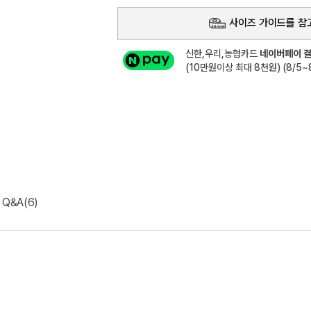
사이즈 가이드를 참
신한,우리,농협카드
네이버페이 결
(10만원이상 최대 8천원) (8/5~8
Q&A(6)