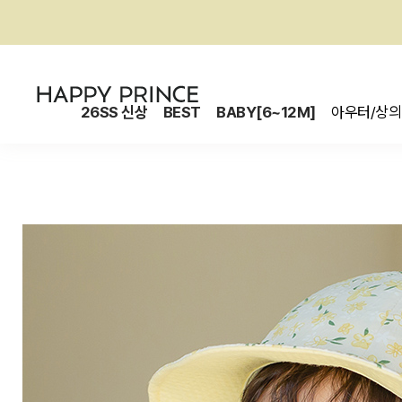
26SS 신상
BEST
BABY[6~12M]
아우터/상의