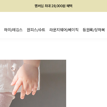
회원전용 아울렛, 가입하면 ~60% 할인!
멤버십 최대 28,000원 혜택
하의/레깅스
원피스/수트
라운지웨어/베이직
등원룩/상하복