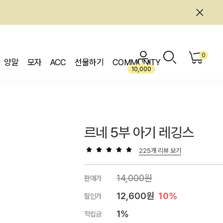
0
양말
모자
ACC
선물하기
COMMUNITY
10,000
르네 5부 아기 레깅스
225개 리뷰 보기
14,000원
판매가
12,600원
10%
할인가
1%
적립금