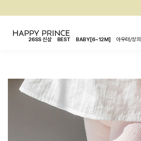
26SS 신상
BEST
BABY[6~12M]
아우터/상의