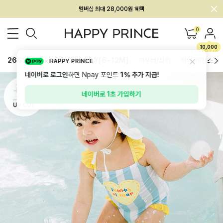
회원전용 아울렛, 가입하면 ~60% 할인!
멤버십 최대 28,000원 혜택
0
10,000
26SS 신상
BEST
BABY[6~12M]
아우터/상의
하의/레깅스
HAPPY PRINCE
네이버로 로그인
하면 Npay 포인트
1%
추가 지급!
네이버로 1초 가입하기