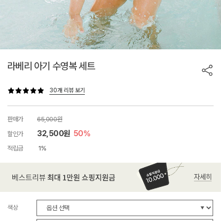
라베리 아기 수영복 세트
30개 리뷰 보기
판매가
65,000원
32,500원
50%
할인가
적립금
1%
색상