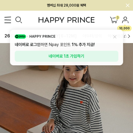
회원전용 아울렛, 가입하면 ~60% 할인!
멤버십 최대 28,000원 혜택
0
10,000
26SS 신상
BEST
BABY[6~12M]
아우터/상의
하의/레깅스
HAPPY PRINCE
네이버로 로그인
하면 Npay 포인트
1%
추가 지급!
네이버로 1초 가입하기