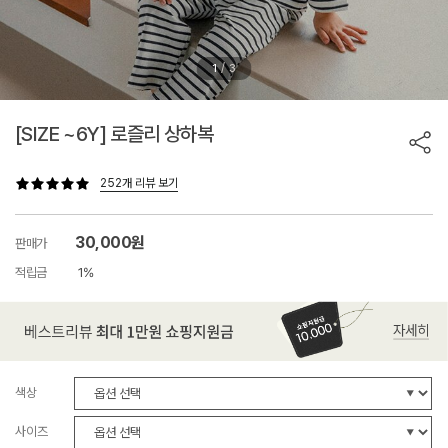
/
1
3
[SIZE ~6Y] 로즐리 상하복
252개 리뷰 보기
30,000원
판매가
적립금
1%
색상
사이즈