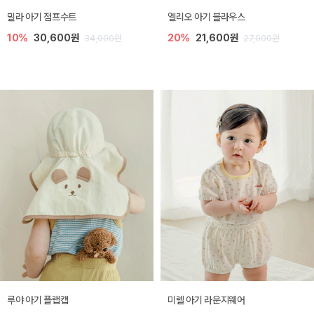
밀라 아기 점프수트
엘리오 아기 블라우스
10%
30,600원
20%
21,600원
34,000원
27,000원
루야 아기 플랩캡
미렐 아기 라운지웨어