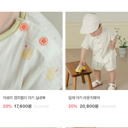
아로미 컴피벨리 아기 실내복
알레 아기 라운지웨어
20%
17,600원
20%
20,800원
22,000원
26,000원