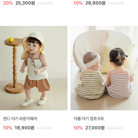
20%
25,300원
10%
28,800원
31,600원
32,000원
렌디 아기 라운지웨어
아롬 아기 점프수트
10%
18,900원
10%
27,000원
21,000원
30,000원