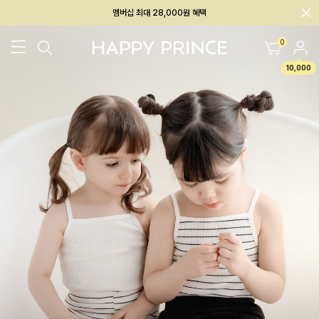
회원전용 아울렛, 가입하면 ~60% 할인!
멤버십 최대 28,000원 혜택
0
10,000
26SS 신상
BEST
BABY[6~12M]
아우터/상의
하의/레깅스