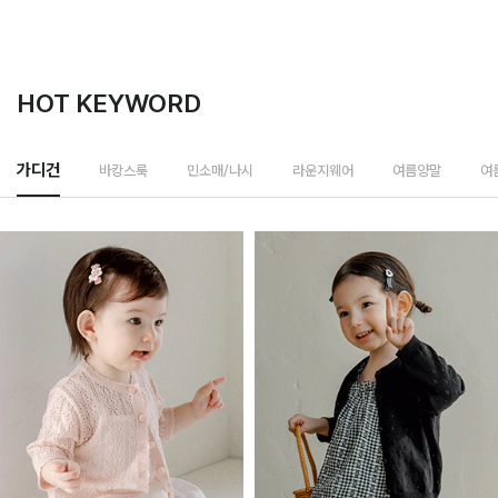
HOT KEYWORD
바캉스룩
가디건
민소매/나시
라운지웨어
여름양말
여