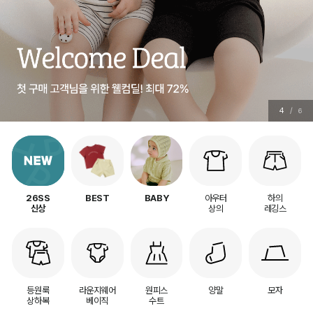
4
/
6
아우터
하의
26SS
BEST
BABY
상의
레깅스
신상
등원룩
라운지웨어
원피스
양말
모자
상하복
베이직
수트