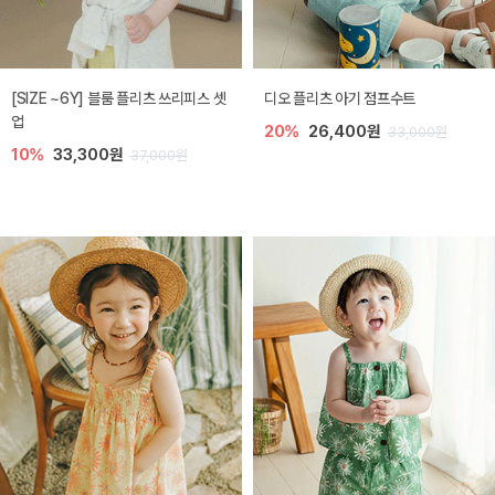
[SIZE ~6Y] 블룸 플리츠 쓰리피스 셋
디오 플리츠 아기 점프수트
업
20%
26,400원
33,000원
10%
33,300원
37,000원