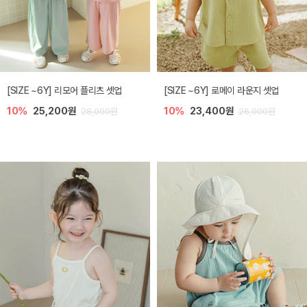
[SIZE ~6Y] 리모어 플리츠 셋업
[SIZE ~6Y] 로메이 라운지 셋업
10%
25,200원
10%
23,400원
28,000원
26,000원