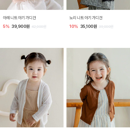
가디건
[SIZE ~6Y] 로메이 라운지 셋업
밀라 아기 원피스
원
10%
23,400원
20%
27,200
39,000원
26,000원