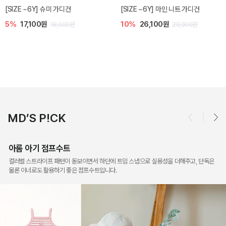
마인 니트 가디건
밀라 아기 점프수트
밀라 아기 셋업
원
10%
30,600원
20%
35,200
29,000원
34,000원
MD’S P!CK
아롬 아기 점프수트
컬러별 스트라이프 패턴이 돋보이면서 하단에 트임 스냅으로 실용성을 더해주고, 단독은
물론 이너로도 활용하기 좋은 점프수트입니다.