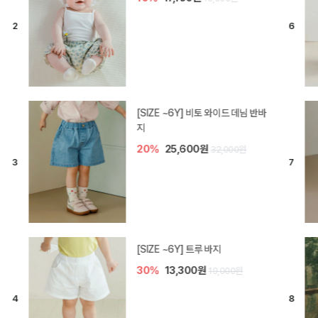
[SIZE ~6Y] 라핀 카프리 팬츠
30%
14,700원
21,000원
엘로디 니트 아기 바지
20%
16,000원
20,000원