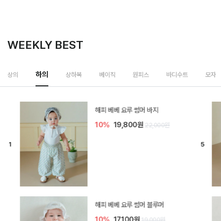
WEEKLY BEST
하의
상의
상하복
베이직
원피스
바디수트
모자
[SIZE ~6Y] 델린 린넨 바지
10%
21,600원
24,000원
듀이 아기 바지
10%
17,100원
19,000원