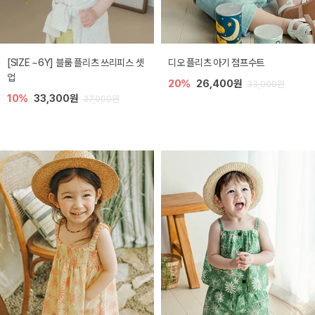
[SIZE ~6Y] 블룸 플리츠 쓰리피스 셋
디오 플리츠 아기 점프수트
업
20%
26,400원
33,000원
10%
33,300원
37,000원