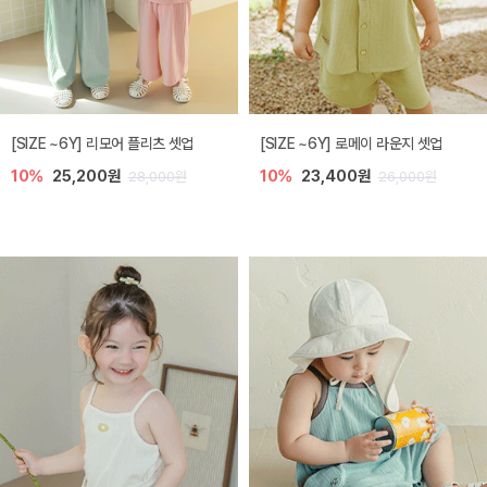
[SIZE ~6Y] 리모어 플리츠 셋업
[SIZE ~6Y] 로메이 라운지 셋업
10%
25,200원
10%
23,400원
28,000원
26,000원