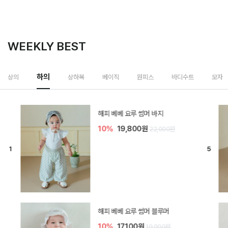
WEEKLY BEST
하의
상의
상하복
베이직
원피스
바디수트
모자
[SIZE ~6Y] 델린 린넨 바지
10%
21,600원
24,000원
듀이 아기 바지
10%
17,100원
19,000원