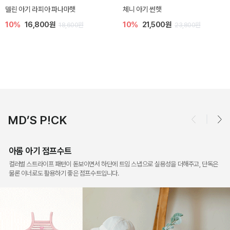
[SIZE ~6Y] 슈미 가디건
[SIZE ~6Y] 마인 니트 가디건
5%
17,100원
10%
26,100원
18,000원
29,000원
MD’S P!CK
아롬 아기 점프수트
컬러별 스트라이프 패턴이 돋보이면서 하단에 트임 스냅으로 실용성을 더해주고, 단독은
물론 이너로도 활용하기 좋은 점프수트입니다.