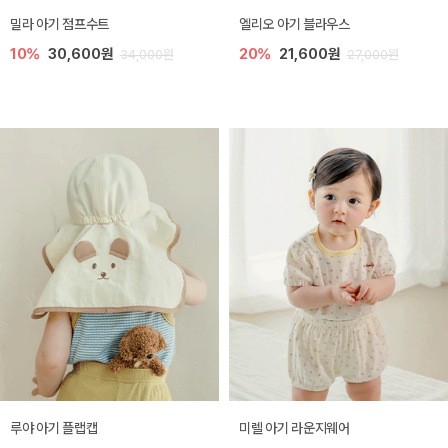
밀라 아기 점프수트
엘리오 아기 블라우스
10%
30,600원
20%
21,600원
34,000원
27,000원
루야 아기 플랩캡
미렐 아기 라운지웨어