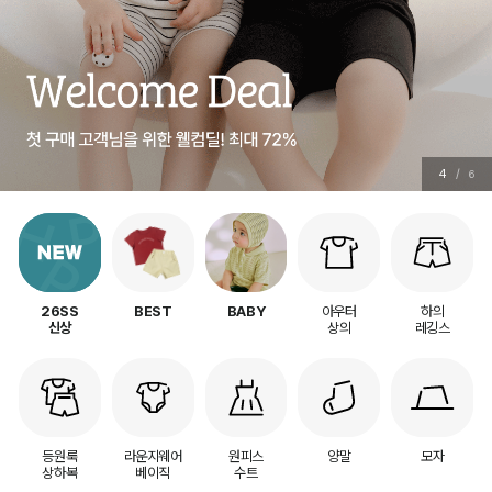
4
/
6
아우터
하의
26SS
BEST
BABY
상의
레깅스
신상
등원룩
라운지웨어
원피스
양말
모자
상하복
베이직
수트