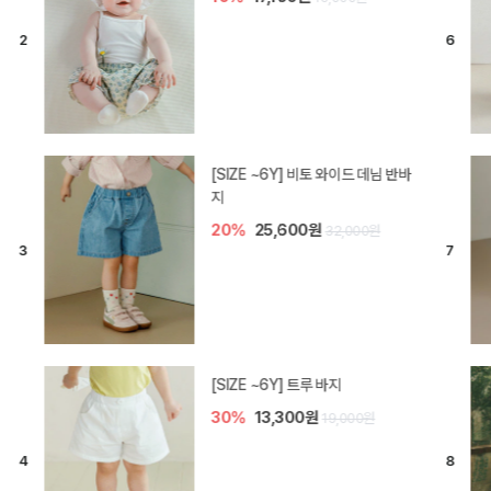
[SIZE ~6Y] 라핀 카프리 팬츠
30%
14,700원
21,000원
엘로디 니트 아기 바지
20%
16,000원
20,000원