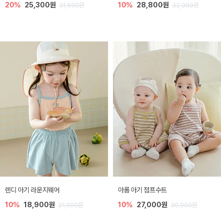
20%
25,300원
10%
28,800원
31,600원
32,000원
렌디 아기 라운지웨어
아롬 아기 점프수트
10%
18,900원
10%
27,000원
21,000원
30,000원