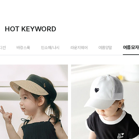
HOT KEYWORD
가디건
바캉스룩
민소매/나시
라운지웨어
여름양말
여