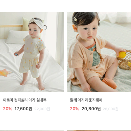
아로미 컴피벨리 아기 실내복
알레 아기 라운지웨어
20%
17,600원
20%
20,800원
22,000원
26,000원