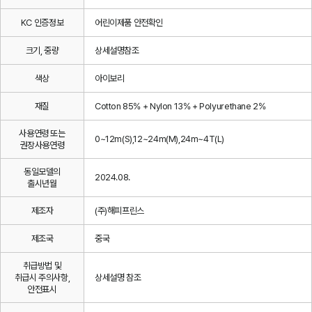
KC 인증정보
어린이제품 안전확인
크기, 중량
상세설명참조
색상
아이보리
재질
Cotton 85% + Nylon 13% + Polyurethane 2%
사용연령 또는
0~12m(S),12~24m(M),24m~4T(L)
권장사용연령
동일모델의
2024.08.
출시년월
제조자
(주)해피프린스
제조국
중국
취급방법 및
취급시 주의사항,
상세설명 참조
안전표시