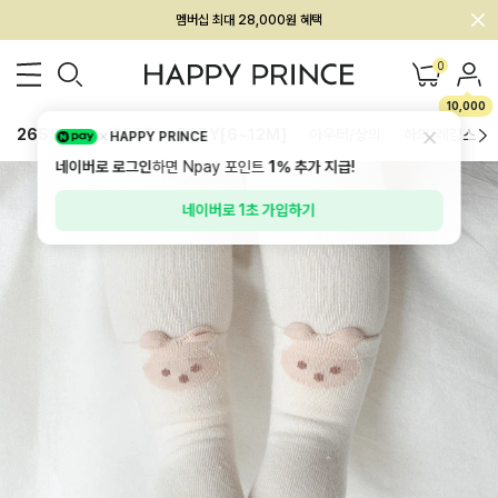
회원전용 아울렛, 가입하면 ~60% 할인!
멤버십 최대 28,000원 혜택
0
10,000
26SS 신상
BEST
BABY[6~12M]
아우터/상의
하의/레깅스
HAPPY PRINCE
네이버로 로그인
하면 Npay 포인트
1%
추가 지급!
네이버로 1초 가입하기