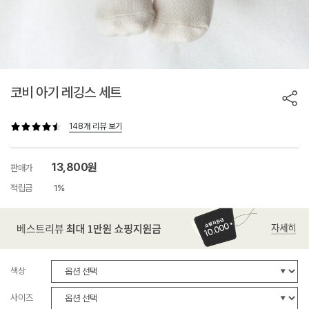
코비 아기 레깅스 세트
148개 리뷰 보기
13,800원
판매가
적립금
1%
색상
사이즈