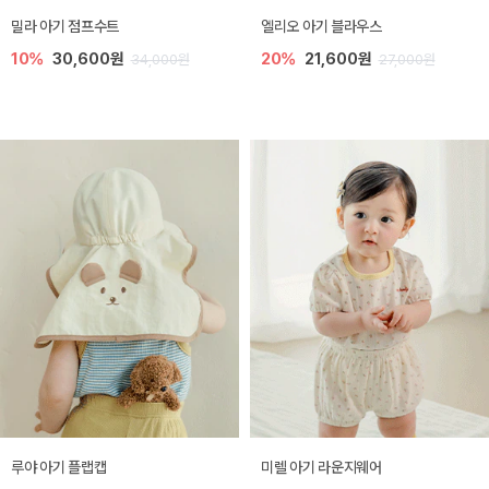
밀라 아기 점프수트
엘리오 아기 블라우스
10%
30,600원
20%
21,600원
34,000원
27,000원
루야 아기 플랩캡
미렐 아기 라운지웨어