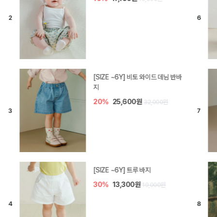
[SIZE ~6Y] 라핀 카프리 팬츠
30%
14,700원
21,000원
엘로디 니트 아기 바지
20%
16,000원
20,000원