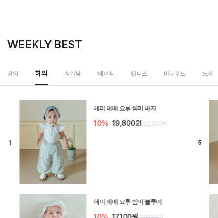
WEEKLY BEST
하의
상의
상하복
베이직
원피스
바디수트
모자
[SIZE ~6Y] 델린 린넨 바지
10%
21,600원
24,000원
듀이 아기 바지
10%
17,100원
19,000원