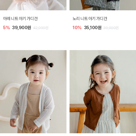
[SIZE ~6Y] 로메이 라운지 셋업
밀라 아기 원피스
10%
23,400원
20%
27,200원
26,000원
34,000원