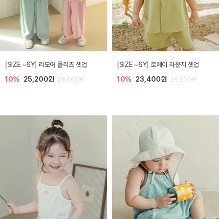
[SIZE ~6Y] 리모어 플리츠 셋업
[SIZE ~6Y] 로메이 라운지 셋업
10%
25,200원
10%
23,400원
28,000원
26,000원