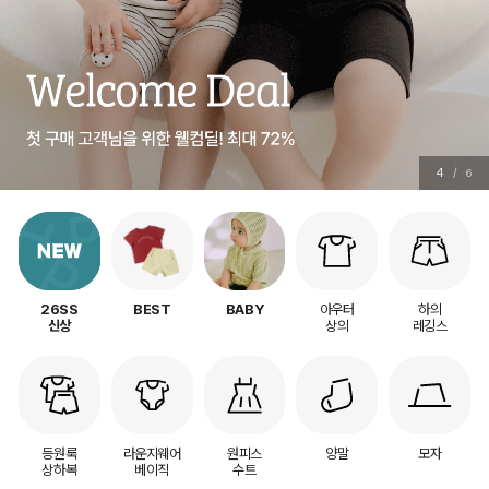
5
/
6
아우터
하의
26SS
BEST
BABY
상의
레깅스
신상
등원룩
라운지웨어
원피스
양말
모자
상하복
베이직
수트