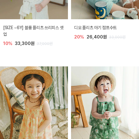
[SIZE ~6Y] 블룸 플리츠 쓰리피스 셋
디오 플리츠 아기 점프수트
업
20%
26,400원
33,000원
10%
33,300원
37,000원