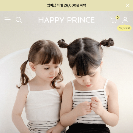
회원전용 아울렛, 가입하면 ~60% 할인!
멤버십 최대 28,000원 혜택
0
10,000
26SS 신상
BEST
BABY[6~12M]
아우터/상의
하의/레깅스