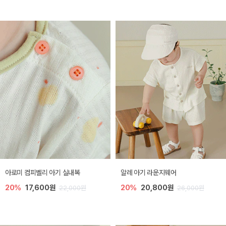
아로미 컴피벨리 아기 실내복
알레 아기 라운지웨어
20%
17,600원
20%
20,800원
22,000원
26,000원