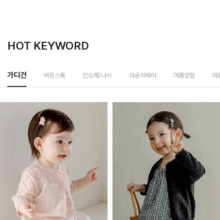
HOT KEYWORD
바캉스룩
가디건
민소매/나시
라운지웨어
여름양말
여