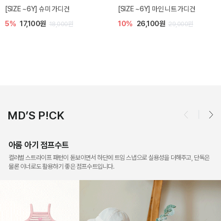
밀라 아기 점프수트
밀라 아기 셋업
10%
30,600원
20%
35,200원
34,000원
44,000원
MD’S P!CK
아롬 아기 점프수트
컬러별 스트라이프 패턴이 돋보이면서 하단에 트임 스냅으로 실용성을 더해주고, 단독은
물론 이너로도 활용하기 좋은 점프수트입니다.