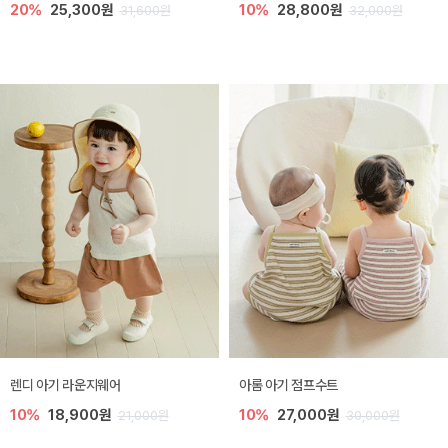
20%
25,300원
10%
28,800원
31,600원
32,000원
렌디 아기 라운지웨어
아롬 아기 점프수트
10%
18,900원
10%
27,000원
21,000원
30,000원