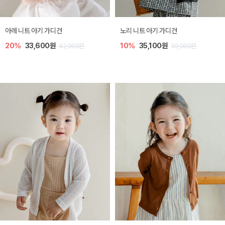
[SIZE ~6Y] 로메이 라운지 셋업
밀라 아기 원피스
30%
18,200원
30%
23,800원
26,000원
34,000원