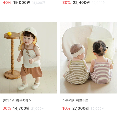
40%
19,000원
30%
22,400원
31,600원
32,000원
렌디 아기 라운지웨어
아롬 아기 점프수트
30%
14,700원
10%
27,000원
21,000원
30,000원