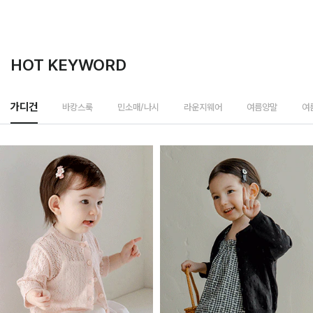
HOT KEYWORD
바캉스룩
가디건
민소매/나시
라운지웨어
여름양말
여