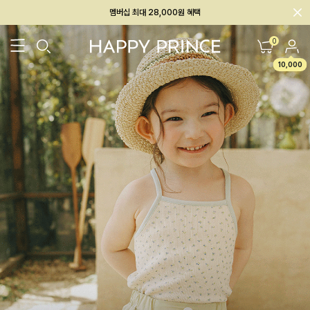
회원전용 아울렛, 가입하면 ~60% 할인!
멤버십 최대 28,000원 혜택
0
10,000
26SS 신상
BEST
BABY[6~12M]
아우터/상의
하의/레깅스