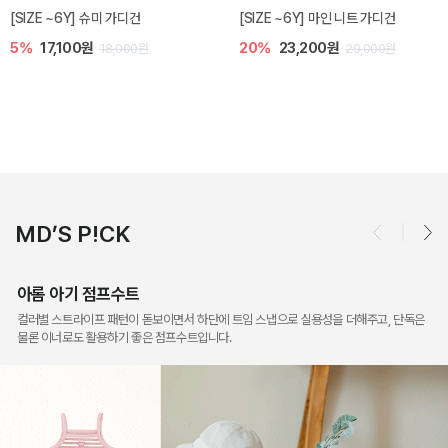
밀라 아기 점프수트
밀라 아기 셋업
10%
30,600원
40%
26,400원
34,000원
44,000원
MD’S P!CK
아롬 아기 점프수트
컬러별 스트라이프 패턴이 돋보이면서 하단에 트임 스냅으로 실용성을 더해주고, 단독은
물론 이너로도 활용하기 좋은 점프수트입니다.