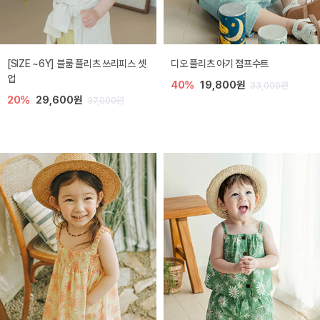
[SIZE ~6Y] 블룸 플리츠 쓰리피스 셋
디오 플리츠 아기 점프수트
업
40%
19,800원
33,000원
20%
29,600원
37,000원