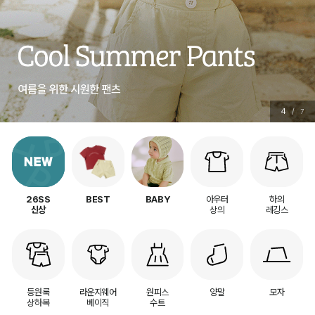
4
/
7
아우터
하의
26SS
BEST
BABY
상의
레깅스
신상
등원룩
라운지웨어
원피스
양말
모자
상하복
베이직
수트