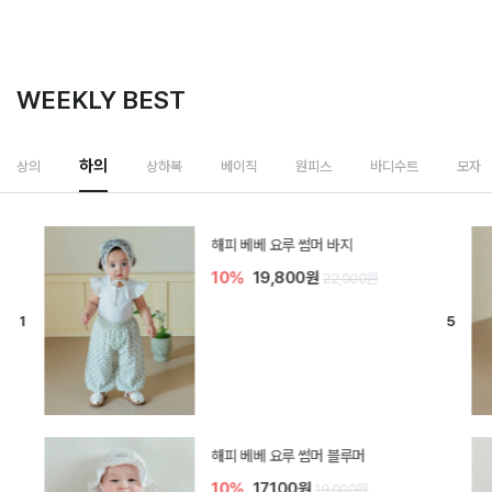
WEEKLY BEST
하의
상의
상하복
베이직
원피스
바디수트
모자
[SIZE ~6Y] 델린 린넨 바지
10%
21,600원
24,000원
듀이 아기 바지
20%
15,200원
19,000원