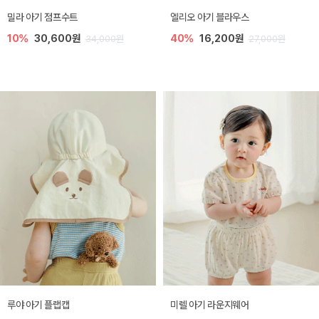
밀라 아기 점프수트
엘리오 아기 블라우스
10%
30,600원
40%
16,200원
34,000원
27,000원
루야 아기 플랩캡
미렐 아기 라운지웨어