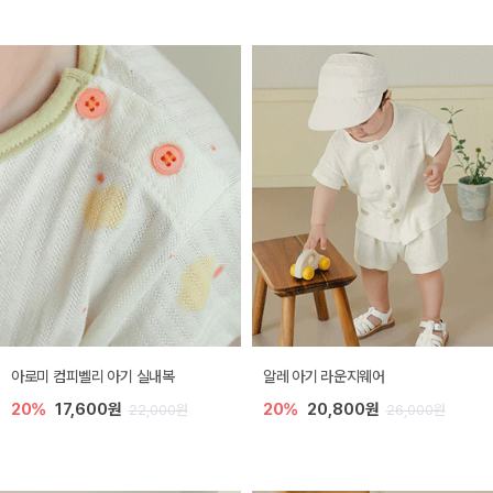
아로미 컴피벨리 아기 실내복
알레 아기 라운지웨어
20%
17,600원
20%
20,800원
22,000원
26,000원