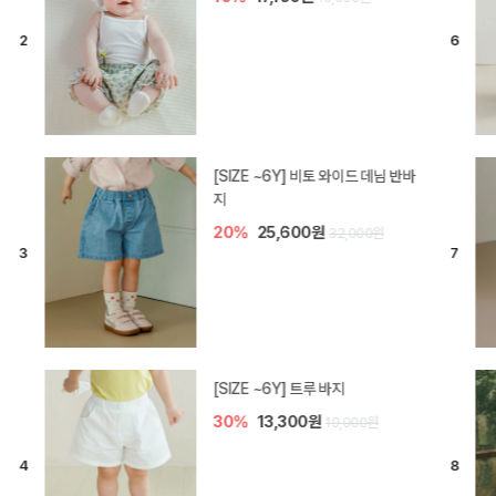
[SIZE ~6Y] 라핀 카프리 팬츠
30%
14,700원
21,000원
엘로디 니트 아기 바지
20%
16,000원
20,000원