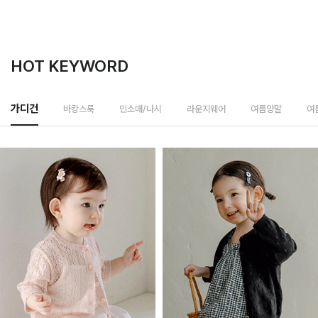
HOT KEYWORD
바캉스룩
가디건
민소매/나시
라운지웨어
여름양말
여