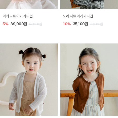
[SIZE ~6Y] 로메이 라운지 셋업
밀라 아기 원피스
10%
23,400원
20%
27,200원
26,000원
34,000원