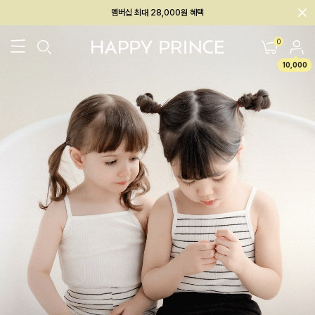
회원전용 아울렛, 가입하면 ~60% 할인!
멤버십 최대 28,000원 혜택
0
10,000
26SS 신상
BEST
BABY[6~12M]
아우터/상의
하의/레깅스