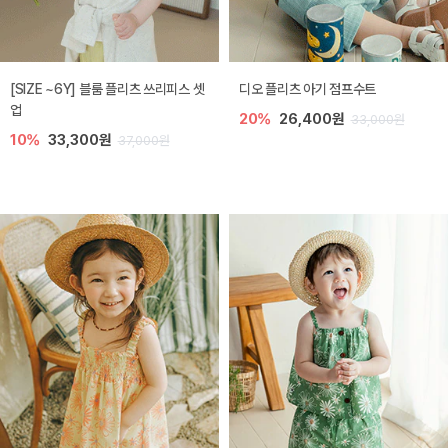
[SIZE ~6Y] 블룸 플리츠 쓰리피스 셋
디오 플리츠 아기 점프수트
업
20%
26,400원
33,000원
10%
33,300원
37,000원