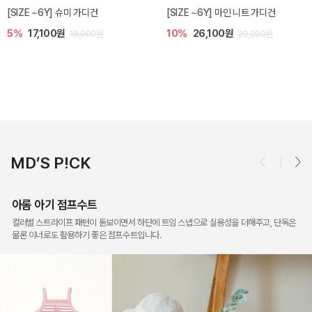
밀라 아기 점프수트
밀라 아기 셋업
10%
30,600원
20%
35,200원
34,000원
44,000원
MD’S P!CK
아롬 아기 점프수트
컬러별 스트라이프 패턴이 돋보이면서 하단에 트임 스냅으로 실용성을 더해주고, 단독은
물론 이너로도 활용하기 좋은 점프수트입니다.