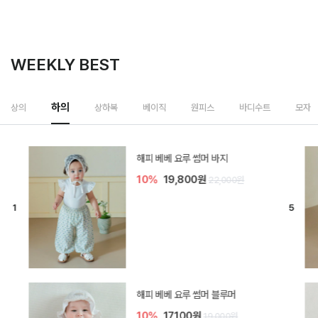
WEEKLY BEST
하의
상의
상하복
베이직
원피스
바디수트
모자
[SIZE ~6Y] 델린 린넨 바지
10%
21,600원
24,000원
듀이 아기 바지
10%
17,100원
19,000원