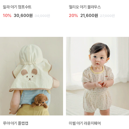
밀라 아기 점프수트
엘리오 아기 블라우스
10%
30,600원
20%
21,600원
34,000원
27,000원
루야 아기 플랩캡
미렐 아기 라운지웨어