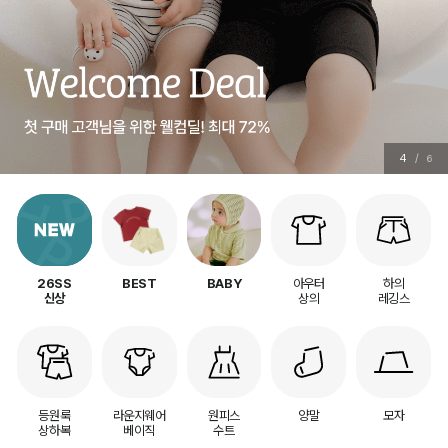
5
/
6
아우터
하의
26SS
BEST
BABY
상의
레깅스
신상
등원룩
라운지웨어
원피스
양말
모자
상하복
베이직
수트