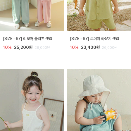
[SIZE ~6Y] 리모어 플리츠 셋업
[SIZE ~6Y] 로메이 라운지 셋업
10%
25,200원
10%
23,400원
28,000원
26,000원