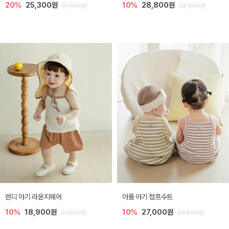
20%
25,300원
10%
28,800원
31,600원
32,000원
렌디 아기 라운지웨어
아롬 아기 점프수트
10%
18,900원
10%
27,000원
21,000원
30,000원