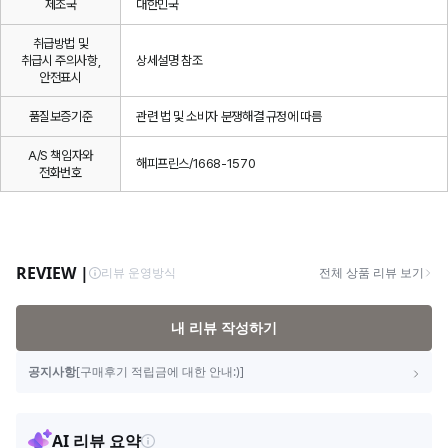
제조국
대한민국
취급방법 및
취급시 주의사항,
상세설명 참조
안전표시
품질보증기준
관련 법 및 소비자 분쟁해결 규정에 따름
A/S 책임자와
해피프린스/1668-1570
전화번호