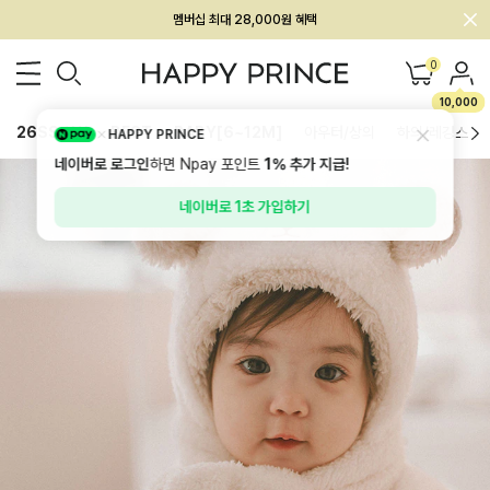
회원전용 아울렛, 가입하면 ~60% 할인!
멤버십 최대 28,000원 혜택
0
10,000
26SS 신상
BEST
BABY[6~12M]
아우터/상의
하의/레깅스
HAPPY PRINCE
네이버로 로그인
하면 Npay 포인트
1%
추가 지급!
네이버로 1초 가입하기