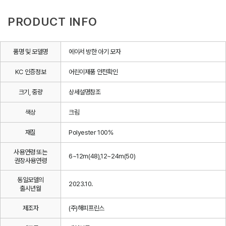
PRODUCT INFO
품명 및 모델명
에이서 방한 아기 모자
KC 인증정보
어린이제품 안전확인
크기, 중량
상세설명참조
색상
크림
재질
Polyester 100%
사용연령 또는
6~12m(48),12~24m(50)
권장사용연령
동일모델의
2023.10.
출시년월
제조자
(주)해피프린스