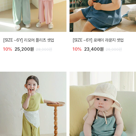
[SIZE ~6Y] 리모어 플리츠 셋업
[SIZE ~6Y] 로메이 라운지 셋업
10%
25,200원
10%
23,400원
28,000원
26,000원