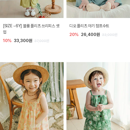
[SIZE ~6Y] 블룸 플리츠 쓰리피스 셋
디오 플리츠 아기 점프수트
업
20%
26,400원
33,000원
10%
33,300원
37,000원