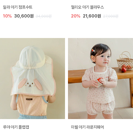
밀라 아기 점프수트
엘리오 아기 블라우스
10%
30,600원
20%
21,600원
34,000원
27,000원
루야 아기 플랩캡
미렐 아기 라운지웨어