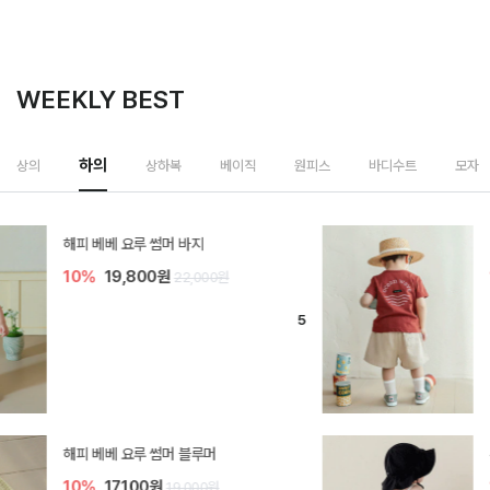
WEEKLY BEST
하의
상의
상하복
베이직
원피스
바디수트
모자
[SIZE ~6Y] 델린 린넨 바지
10%
21,600원
24,000원
듀이 아기 바지
10%
17,100원
19,000원