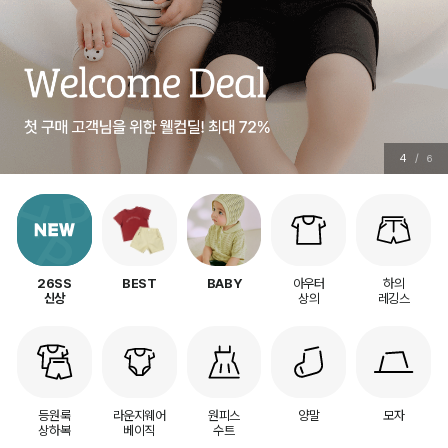
5
/
6
아우터
하의
26SS
BEST
BABY
상의
레깅스
신상
등원룩
라운지웨어
원피스
양말
모자
상하복
베이직
수트