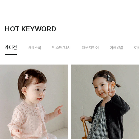
HOT KEYWORD
바캉스룩
가디건
민소매/나시
라운지웨어
여름양말
여