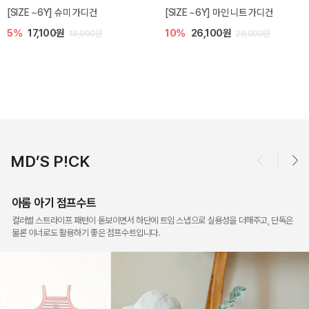
밀라 아기 점프수트
밀라 아기 셋업
10%
30,600원
20%
35,200원
34,000원
44,000원
MD’S P!CK
아롬 아기 점프수트
컬러별 스트라이프 패턴이 돋보이면서 하단에 트임 스냅으로 실용성을 더해주고, 단독은
물론 이너로도 활용하기 좋은 점프수트입니다.