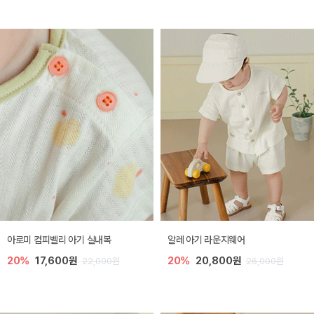
아로미 컴피벨리 아기 실내복
알레 아기 라운지웨어
20%
17,600원
20%
20,800원
22,000원
26,000원