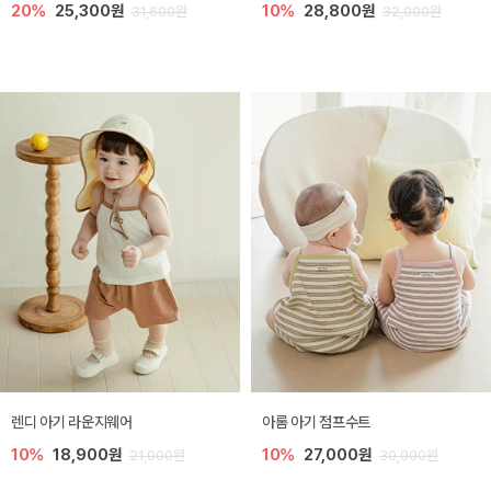
20%
25,300원
10%
28,800원
31,600원
32,000원
렌디 아기 라운지웨어
아롬 아기 점프수트
10%
18,900원
10%
27,000원
21,000원
30,000원