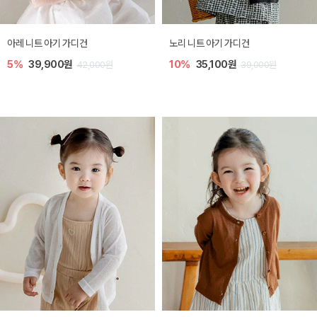
[SIZE ~6Y] 로메이 라운지 셋업
밀라 아기 원피스
10%
23,400원
20%
27,200원
26,000원
34,000원