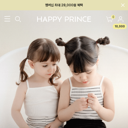
회원전용 아울렛, 가입하면 ~60% 할인!
멤버십 최대 28,000원 혜택
0
10,000
26SS 신상
BEST
BABY[6~12M]
아우터/상의
하의/레깅스