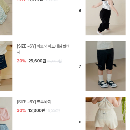
[SIZE ~6Y] 라핀 카프리 팬츠
30%
14,700원
21,000원
엘로디 니트 아기 바지
20%
16,000원
20,000원