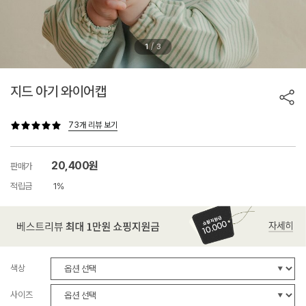
/
1
3
지드 아기 와이어캡
73개 리뷰 보기
20,400원
판매가
적립금
1%
색상
사이즈