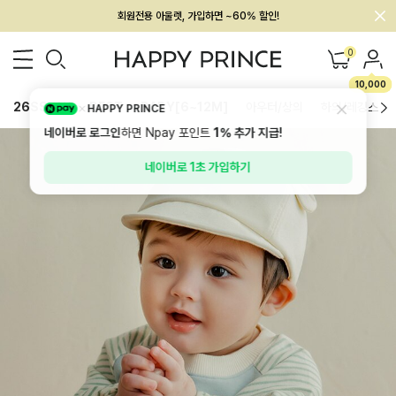
회원전용 아울렛, 가입하면 ~60% 할인!
멤버십 최대 28,000원 혜택
0
10,000
26SS 신상
BEST
BABY[6~12M]
아우터/상의
하의/레깅스
HAPPY PRINCE
네이버로 로그인
하면 Npay 포인트
1%
추가 지급!
네이버로 1초 가입하기