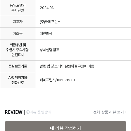
동일모델의
2024.01.
출시년월
제조자
(주)해피프린스
제조국
대한민국
취급방법 및
취급시 주의사항,
상세설명 참조
안전표시
품질보증기준
관련 법 및 소비자 분쟁해결 규정에 따름
A/S 책임자와
해피프린스/1668-1570
전화번호