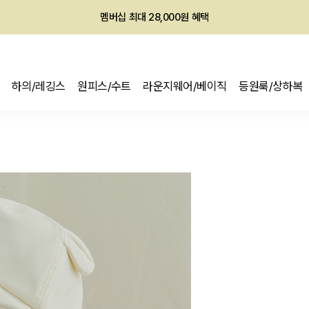
회원전용 아울렛, 가입하면 ~60% 할인!
멤버십 최대 28,000원 혜택
하의/레깅스
원피스/수트
라운지웨어/베이직
등원룩/상하복