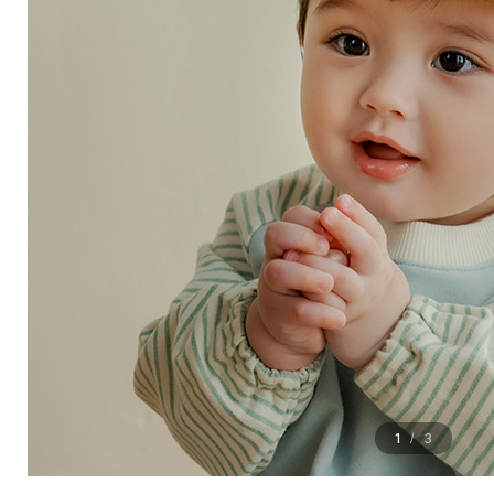
1
3
/