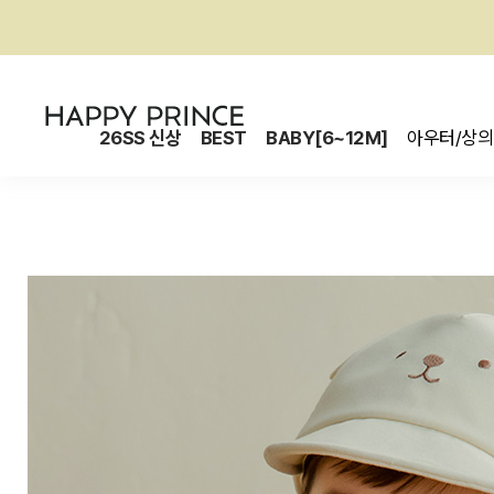
26SS 신상
BEST
BABY[6~12M]
아우터/상의