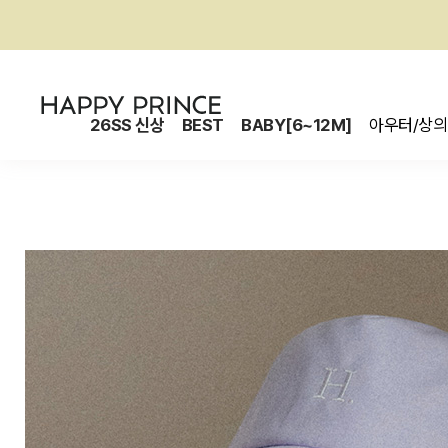
26SS 신상
BEST
BABY[6~12M]
아우터/상의