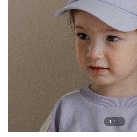
1
4
/