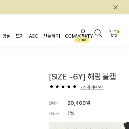
0
양말
모자
ACC
선물하기
COMMUNITY
10,000
[SIZE ~6Y] 해링 볼캡
221개 리뷰 보기
20,400원
판매가
1%
적립금