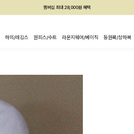
회원전용 아울렛, 가입하면 ~60% 할인!
멤버십 최대 28,000원 혜택
하의/레깅스
원피스/수트
라운지웨어/베이직
등원룩/상하복