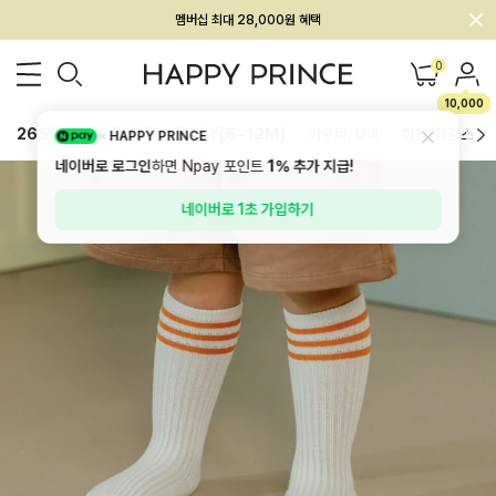
회원전용 아울렛, 가입하면 ~60% 할인!
멤버십 최대 28,000원 혜택
0
10,000
26SS 신상
BEST
BABY[6~12M]
아우터/상의
하의/레깅스
HAPPY PRINCE
네이버로 로그인
하면 Npay 포인트
1%
추가 지급!
네이버로 1초 가입하기