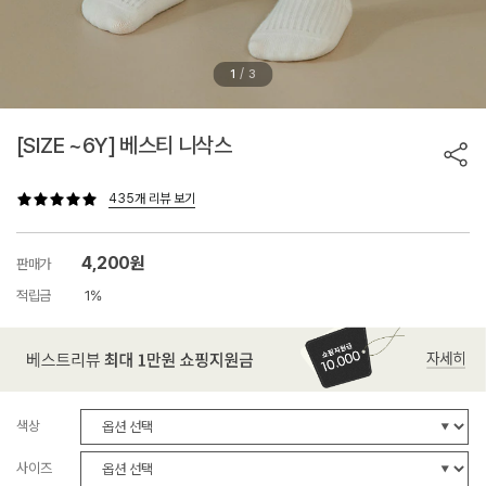
/
1
3
[SIZE ~6Y] 베스티 니삭스
435개 리뷰 보기
4,200원
판매가
적립금
1%
색상
사이즈