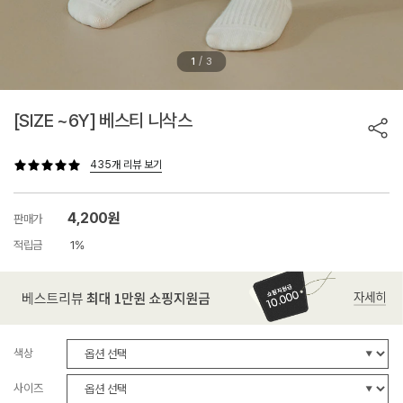
/
1
3
[SIZE ~6Y] 베스티 니삭스
435개 리뷰 보기
4,200원
판매가
적립금
1%
색상
사이즈