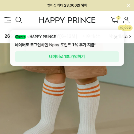
회원전용 아울렛, 가입하면 ~60% 할인!
멤버십 최대 28,000원 혜택
0
10,000
26SS 신상
BEST
BABY[6~12M]
아우터/상의
하의/레깅스
HAPPY PRINCE
네이버로 로그인
하면 Npay 포인트
1%
추가 지급!
네이버로 1초 가입하기