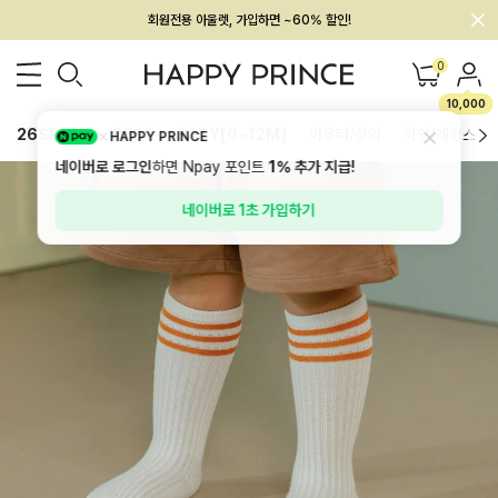
회원전용 아울렛, 가입하면 ~60% 할인!
멤버십 최대 28,000원 혜택
0
10,000
26SS 신상
BEST
BABY[6~12M]
아우터/상의
하의/레깅스
HAPPY PRINCE
네이버로 로그인
하면 Npay 포인트
1%
추가 지급!
네이버로 1초 가입하기