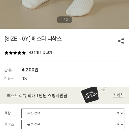
/
1
3
[SIZE ~6Y] 베스티 니삭스
435개 리뷰 보기
4,200원
판매가
적립금
1%
색상
사이즈