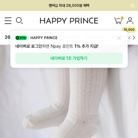
회원전용 아울렛, 가입하면 ~60% 할인!
멤버십 최대 28,000원 혜택
0
10,000
26SS 신상
BEST
BABY[6~12M]
아우터/상의
하의/레깅스
HAPPY PRINCE
네이버로 로그인
하면 Npay 포인트
1%
추가 지급!
네이버로 1초 가입하기