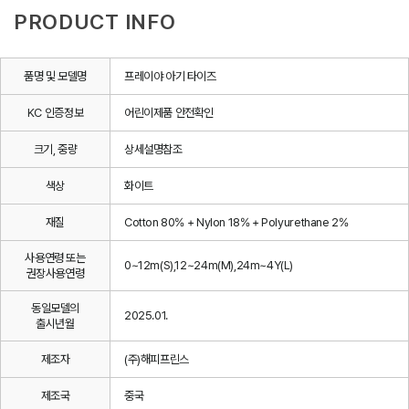
PRODUCT INFO
품명 및 모델명
프레이야 아기 타이즈
KC 인증정보
어린이제품 안전확인
크기, 중량
상세설명참조
색상
화이트
재질
Cotton 80% + Nylon 18% + Polyurethane 2%
사용연령 또는
0~12m(S),12~24m(M),24m~4Y(L)
권장사용연령
동일모델의
2025.01.
출시년월
제조자
(주)해피프린스
제조국
중국