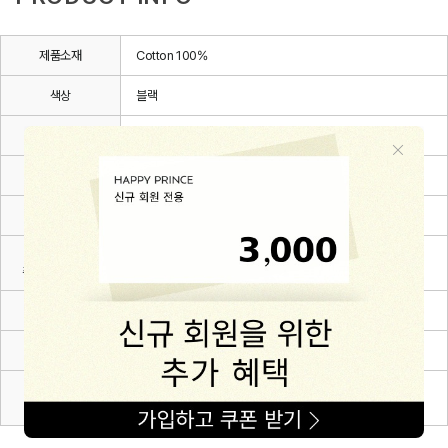
제품소재
Cotton 100%
색상
블랙
치수
3~6m(70),6~12m(80),12~24m(90),24~36m(100)
제조자
(주)해피프린스
제조국
대한민국
세탁방법 및
상세설명 참조
취급시 주의사항
제조연월
2026.03.
품질보증기준
관련 법 및 소비자 분쟁해결 규정에 따름
A/S 책임자와
해피프린스/1668-1570
전화번호