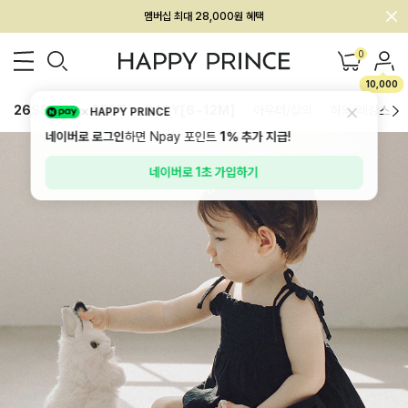
회원전용 아울렛, 가입하면 ~60% 할인!
멤버십 최대 28,000원 혜택
0
10,000
26SS 신상
BEST
BABY[6~12M]
아우터/상의
하의/레깅스
HAPPY PRINCE
네이버로 로그인
하면 Npay 포인트
1%
추가 지급!
네이버로 1초 가입하기