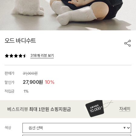
오드 바디수트
318개 리뷰 보기
판매가
31,000원
27,900원
10%
할인가
적립금
1%
색상