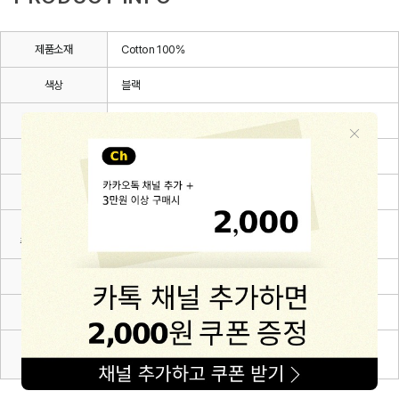
제품소재
Cotton 100%
색상
블랙
치수
3~6m(70),6~12m(80),12~24m(90),24~36m(100)
제조자
(주)해피프린스
제조국
대한민국
세탁방법 및
상세설명 참조
취급시 주의사항
제조연월
2026.03.
품질보증기준
관련 법 및 소비자 분쟁해결 규정에 따름
A/S 책임자와
해피프린스/1668-1570
전화번호