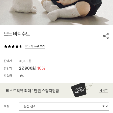
오드 바디수트
319개 리뷰 보기
판매가
31,000원
27,900원
10%
할인가
적립금
1%
색상