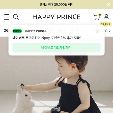
회원전용 아울렛, 가입하면 ~60% 할인!
멤버십 최대 28,000원 혜택
0
10,000
26SS 신상
BEST
BABY[6~12M]
아우터/상의
하의/레깅스
HAPPY PRINCE
네이버로 로그인
하면 Npay 포인트
1%
추가 지급!
네이버로 1초 가입하기